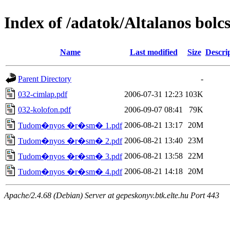
Index of /adatok/Altalanos bol
Name
Last modified
Size
Descri
Parent Directory
-
032-cimlap.pdf
2006-07-31 12:23
103K
032-kolofon.pdf
2006-09-07 08:41
79K
2006-08-21 13:17
20M
Tudom�nyos �r�sm� 1.pdf
2006-08-21 13:40
23M
Tudom�nyos �r�sm� 2.pdf
2006-08-21 13:58
22M
Tudom�nyos �r�sm� 3.pdf
2006-08-21 14:18
20M
Tudom�nyos �r�sm� 4.pdf
Apache/2.4.68 (Debian) Server at gepeskonyv.btk.elte.hu Port 443