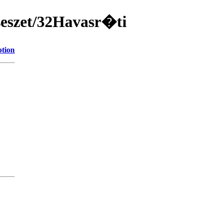
cseszet/32Havasr�ti
ption