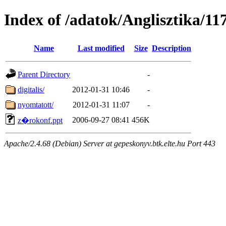
Index of /adatok/Anglisztika/11
Name
Last modified
Size
Description
Parent Directory
-
digitalis/
2012-01-31 10:46
-
nyomtatott/
2012-01-31 11:07
-
2006-09-27 08:41
456K
z�rokonf.ppt
Apache/2.4.68 (Debian) Server at gepeskonyv.btk.elte.hu Port 443