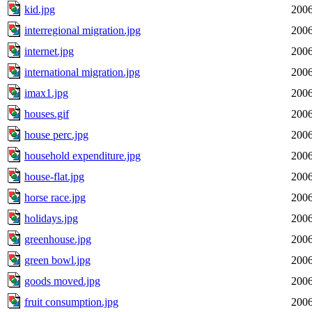
kid.jpg
2006
interregional migration.jpg
2006
internet.jpg
2006
international migration.jpg
2006
imax1.jpg
2006
houses.gif
2006
house perc.jpg
2006
household expenditure.jpg
2006
house-flat.jpg
2006
horse race.jpg
2006
holidays.jpg
2006
greenhouse.jpg
2006
green bowl.jpg
2006
goods moved.jpg
2006
fruit consumption.jpg
2006