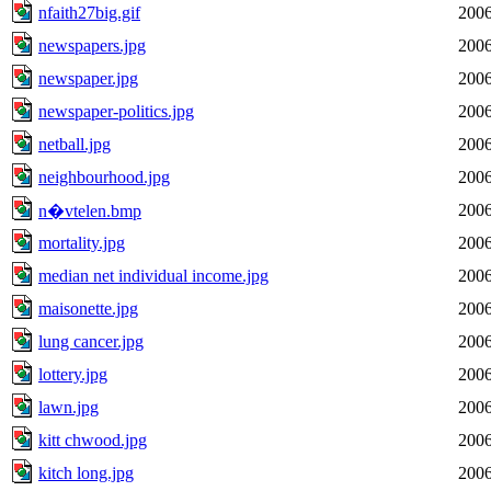
nfaith27big.gif
2006
newspapers.jpg
2006
newspaper.jpg
2006
newspaper-politics.jpg
2006
netball.jpg
2006
neighbourhood.jpg
2006
2006
n�vtelen.bmp
mortality.jpg
2006
median net individual income.jpg
2006
maisonette.jpg
2006
lung cancer.jpg
2006
lottery.jpg
2006
lawn.jpg
2006
kitt chwood.jpg
2006
kitch long.jpg
2006