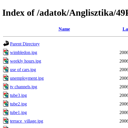
Index of /adatok/Anglisztika
Name
La
Parent Directory
wimbledon.jpg
2006
weekly hours.jpg
2006
use of cars.jpg
2006
unemployment.jpg
2006
tv channels.jpg
2006
tube3.jpg
2006
tube2.jpg
2006
tube1.jpg
2006
terrace_village.jpg
2006