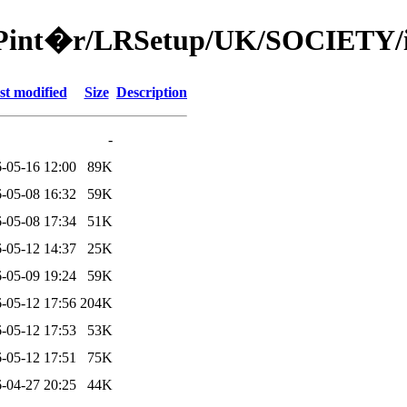
/49Pint�r/LRSetup/UK/SOCIETY/
st modified
Size
Description
-
-05-16 12:00
89K
-05-08 16:32
59K
-05-08 17:34
51K
-05-12 14:37
25K
-05-09 19:24
59K
-05-12 17:56
204K
-05-12 17:53
53K
-05-12 17:51
75K
-04-27 20:25
44K