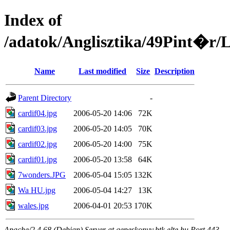
Index of
/adatok/Anglisztika/49Pint
Name
Last modified
Size
Description
Parent Directory
-
cardif04.jpg
2006-05-20 14:06
72K
cardif03.jpg
2006-05-20 14:05
70K
cardif02.jpg
2006-05-20 14:00
75K
cardif01.jpg
2006-05-20 13:58
64K
7wonders.JPG
2006-05-04 15:05
132K
Wa HU.jpg
2006-05-04 14:27
13K
wales.jpg
2006-04-01 20:53
170K
Apache/2.4.68 (Debian) Server at gepeskonyv.btk.elte.hu Port 443