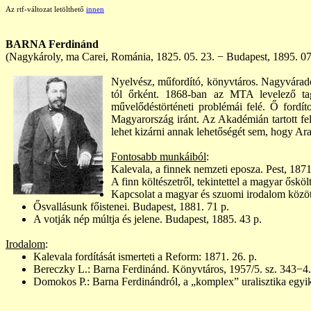
Az rtf-változat letölthető
innen
BARNA Ferdinánd
(Nagykároly, ma Carei, Románia,
1825. 05. 23.
− Budapest, 1895. 07
Nyelvész, műfordító, könyvtáros. Nagyvárado
tól őrként. 1868-ban az MTA levelező tag
művelődéstörténeti problémái felé. Ő fordí
Magyarország iránt. Az Akadémián tartott fel
lehet kizárni annak lehetőségét sem, hogy Ara
Fontosabb munkáiból
:
Kalevala, a finnek nemzeti eposza. Pest, 18
A finn költészetről, tekintettel a magyar őskö
Kapcsolat a magyar és szuomi irodalom közöt
Ősvallásunk főistenei. Budapest, 1881. 71 p.
A votják nép múltja és jelene. Budapest, 1885. 43 p.
Irodalom
:
Kalevala fordítását ismerteti a Reform: 1871. 26. p.
Bereczky L.: Barna Ferdinánd. Könyvtáros, 1957/5. sz. 343−4.
Domokos
P.
: Barna Ferdinándról, a „komplex” uralisztika eg