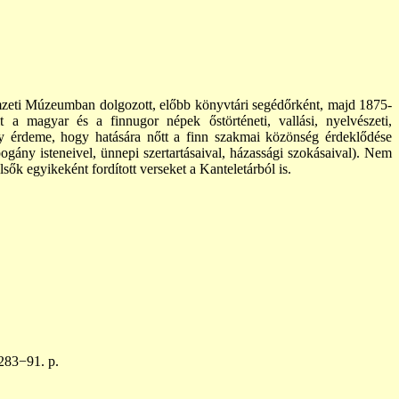
emzeti Múzeumban dolgozott, előbb könyvtári segédőrként, majd 1875-
a magyar és a finnugor népek őstörténeti, vallási, nyelvészeti,
agy érdeme, hogy hatására nőtt a finn szakmai közönség érdeklődése
ogány isteneivel, ünnepi szertartásaival, házassági szokásaival). Nem
ők egyikeként fordított verseket a Kanteletárból is.
. 283−91.
p.