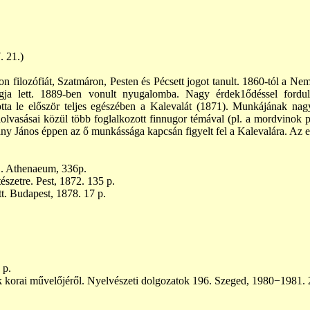
. 21.)
n filozófiát, Szatmáron, Pesten és Pécsett jogot tanult. 1860-tól a N
ja lett. 1889-ben vonult nyugalomba. Nagy érdek1ődéssel fordult 
totta le először teljes egészében a Kalevalát (1871). Munkájának n
olvasásai közül több foglalkozott finnugor témával (pl. a mordvinok p
ny János éppen az ő munkássága kapcsán figyelt fel a Kalevalára. Az els
71. Athenaeum, 336p.
ltészetre. Pest, 1872. 135
p.
t. Budapest, 1878. 17 p.
 p.
yik korai művelőjéről. Nyelvészeti dolgozatok 196. Szeged, 1980−1981