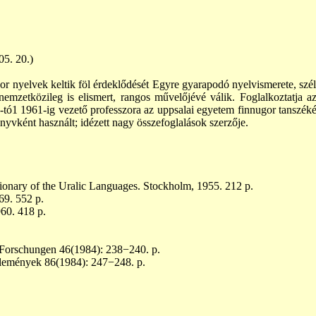
 05.
20.)
gor
nyelvek keltik föl érdeklődését Egyre gyarapodó nyelvismerete, szé
emzetközileg is elismert, rangos művelőjévé válik. Foglalkoztatja az 
-tó1 1961-ig vezető professzora az uppsalai egyetem finnugor tanszék
nyvként használt; idézett nagy összefoglalások szerzője.
ionary of the Uralic
Languages. Stockholm, 1955. 212 p.
69. 552 p.
960.
418 p.
 Forschungen 46(1984): 238−240.
p.
lemények 86(1984): 247−248. p.