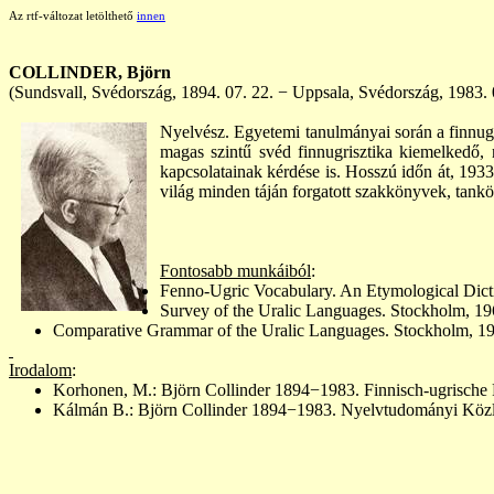
Az rtf-változat letölthető
innen
COLLINDER
,
Björn
(Sundsvall, Svédország,
1894. 07. 22.
− Uppsala, Svédország, 1983.
Nyelvész. Egyetemi t
anulmányai során a finnu
magas szintű svéd finnugrisztika kiemelkedő, n
kapcsolatainak kérdése is. Hosszú időn át,
1933
világ
minden
táján forgatott szakkönyvek, tankö
Fontosabb munkáiból
:
Fenno-Ugric
Vocabulary. An
Etymological
Dict
Survey of the Uralic
Languages. Stockholm,
19
Comparati
ve
Grammar
of
the Uralic Languages. Stockholm, 1
Irodalom
:
Korhonen, M.: Björn
Collinder 1894−1983. Finnisch-ugrische
Kálmán B.: Björn
Collinder 1894−1983. Nyelvtudományi Köz