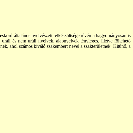
leskörű általános nyelvészeti felkészültsége révén a hagyományosan is
uráli és nem uráli nyelvek, alapnyelvek tényleges, illetve föltehető
ének,
ahol
számos
kiváló szakembert nevel a szakterületnek. Kitűnő, a