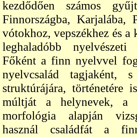
kezdődően számos gyűjt
Finnországba, Karjalába, P
vótokhoz, vepszékhez és a 
leghaladóbb nyelvészeti 
Főként a finn nyelvvel fo
nyelvcsalád tagjaként,
struktúrájára, történetére i
múltját a helynevek,
a 
morfológia
alapján vizs
használ családfát a fi