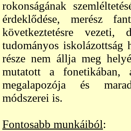
rokonságának szemlélteté
érdeklődése, merész fa
következtetésre vezeti,
tudományos iskolázottság 
része nem állja meg hely
mutatott a f
onetikában, 
megalapozója és maradan
módszerei is.
Fontosabb munkáiból
: