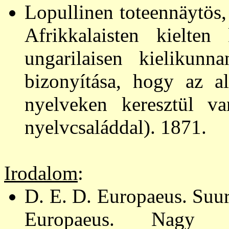
Lopullinen toteennäytös, 
Afrikkalaisten kielten
ungarilaisen kielikun
bizonyítása, hogy az al
nyelveken keresz­tül v
nyelvcsaláddal). 1871.
Irodalom
:
D. E. D. Europaeus. Suu
Europaeus. Nagy 