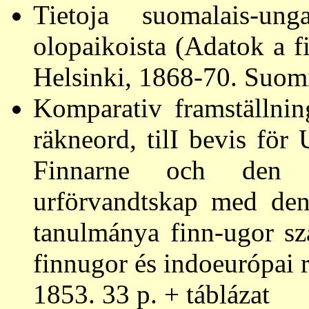
Tietoja suomalais-unga
olopaikoista (Adatok a f
Helsinki, 1868-70. Suomi 
Komparativ framställnin
räkneord, tilI bevis fö
Finnarne och den i
urförvandtskap med den
tanulmánya finn-ugor sz
finnugor és indoeurópai 
1853. 33 p. + táblázat