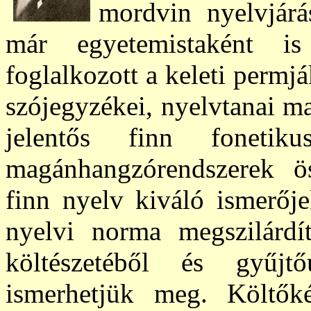
mordvin nyelvjárás
már egyetemistaként is
foglalkozott a keleti permj
szójegyzékei, nyelvtanai m
jelentős finn fonetik
magánhangzórendszerek ös
finn nyelv kiváló ismerője
nyelvi norma megszilárdít
költészetéből és gyűjtőút
ismerhetjük meg. Költők