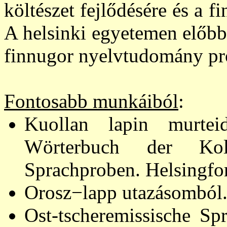
költészet fejlődésére és a 
A helsinki egyetemen előbb
finnugor nyelvtudomány pro
Fontosabb munkáiból
:
Kuollan lapin murteid
Wörterbuch der Kola
Sprachproben. Helsingfor
Orosz−lapp utazásomból.
Ost-tscheremissische Sp