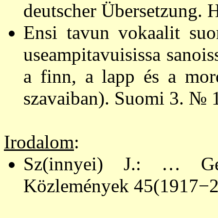
deutscher Übersetzung. H
Ensi tavun vokaalit su
useampitavuisissa sanoi
a finn, a lapp és a mor
szavaiban). Suomi 3. № 
Irodalom
:
Sz(innyei) J.:
…
Gen
Közlemények 45(1917−20