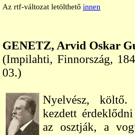
Az rtf-változat letölthető
innen
GENETZ,
Arvid Oskar G
(Impilahti, Finnország, 18
03.)
Nyelvész, költő.
kezdett érdeklődni
az osztják, a vog