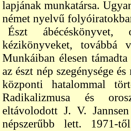
lapjának munkatársa. Ugyana
német nyelvű folyóiratokban
Észt ábécéskönyvet, o
kézikönyveket, továbbá v
Munkáiban élesen támadta a
az észt nép szegénysége és 
központi hatalommal tört
Radikalizmusa és orosz
eltávolodott J. V. Jannsen
népszerűbb lett. 1971-tő