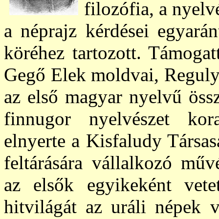
filozófia, a nyelv
a néprajz kérdései egyarán
köréhez tartozott. Támogatt
Gegő Elek moldvai, Reguly A
az első magyar nyelvű össz
finnugor nyelvészet kor
elnyerte a Kisfaludy Társa
feltárására vállalkozó mű
az elsők egyikeként vet
hitvilágát az uráli népek 