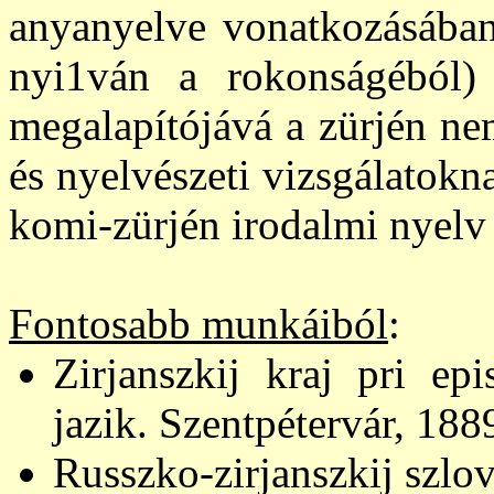
anyanyelve vonatkozásában 
nyi1ván a rokonságéból) 
megalapítójává a zürjén ne
és nyelvészeti vizsgálatokn
komi-zürjén irodalmi nyelv
Fontosabb munkáiból
:
Zirjanszkij kraj pri ep
jazik. Szentpétervár, 188
Russzko-zirjanszkij szlo