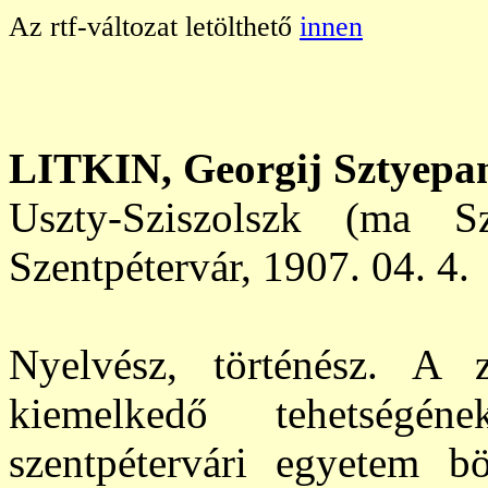
Az rtf-változat letölthető
innen
LITKIN, Georgij Sztyepa
Uszty-Sziszolszk (ma S
Szentpétervár, 1907. 04. 4.
Nyelvész, történész. A z
kiemelkedő tehetségén
szentpétervári egyetem böl