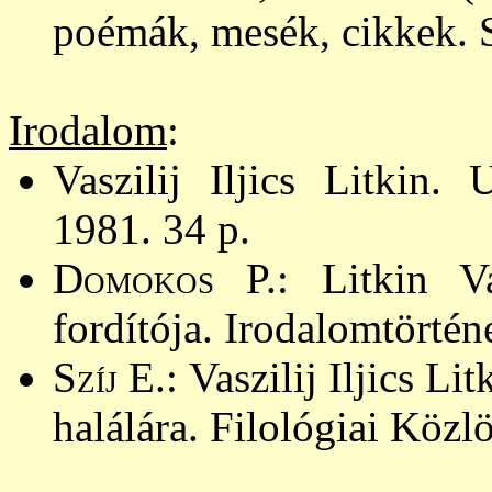
poémák, mesék, cikkek. S
Irodalom
:
Vaszilij Iljics Litkin. U
1981. 34 p.
Domokos
P.: Litkin Va
fordítója. Irodalomtörtén
Szíj
E.: Vaszilij Iljics L
halálára. Filológiai Köz