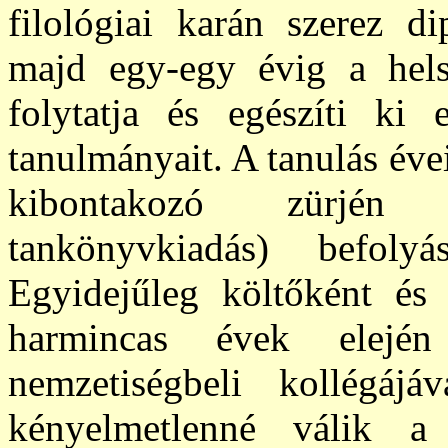
filológiai karán szerez di
majd egy-egy évig a hels
folytatja és egészíti ki 
tanulmányait. A tanulás évei
kibontakozó zürjén m
tankönyvkiadás) befolyá
Egyidejűleg költőként és 
harmincas évek elejé
nemzetiségbeli kollégájá
kényelmetlenné válik a 