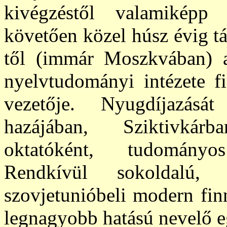
kivégzéstől valamiképp
követően közel húsz évig tá
től (immár Moszkvában) 
nyelvtudományi intézete f
vezetője. Nyugdíjazásá
hazájában, Sziktivkár
oktatóként, tudományo
Rendkívül sokoldalú,
szovjetunióbeli modern fin
legnagyobb hatású nevelő e