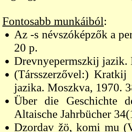
Fontosabb munkáiból
:
Az -s névszóképzők a pe
20 p.
Drevnyepermszkij jazik.
(Társszerzővel:) Kratkij
jazika. Moszkva, 1970. 3
Über die Geschichte de
Altaische Jahrbücher 34(
Dzordav žö, komi mu (Vi