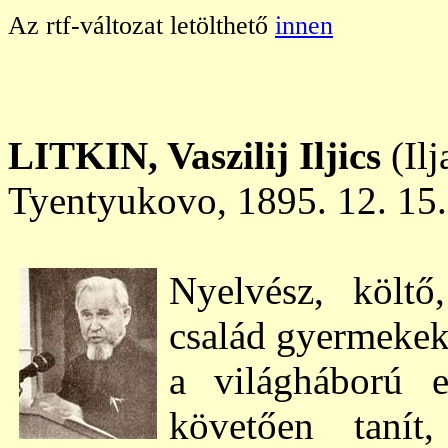
Az rtf-változat letölthető
innen
LITKIN, Vaszilij Iljics
(Ilj
Tyentyukovo, 1895. 12. 15
Nyelvész, költő
család gyermekek
a világháború e
követően taní