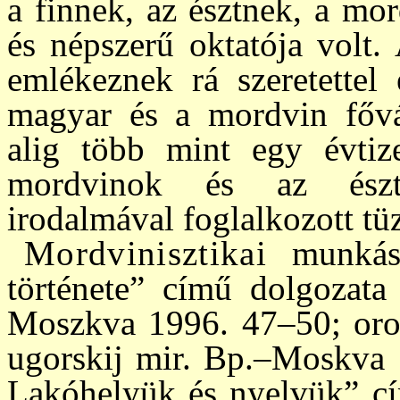
a finnek, az észt­nek, a m
és népszerű oktatója volt.
emlékeznek rá szeretettel 
magyar és a mordvin fővá
alig több mint egy évtiz
mordvinok és az észte
irodalmával foglalkozott tü
Mordvinisztikai
munkás
története” című dol­gozata
Moszkva 1996. 47–50; orosz
ugorskij mir. Bp.–Moskva 
Lakóhelyük és nyelvük” cím