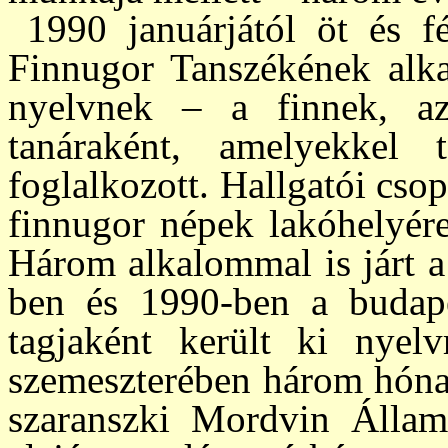
1990 januárjától öt és f
Finnugor Tan­szé­kének alk
nyelvnek – a finnek, a
tanáraként, amelyekkel t
foglalkozott. Hallgatói cso­p
finn­ugor népek lakóhelyére
Három alka­lom­mal is járt
ben és 1990-ben a bu­da­pe
tagjaként ke­rült ki nye
szemeszterében három hó­na­
szaranszki Mordvin Álla