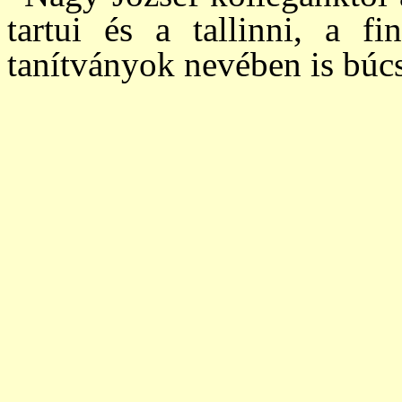
tartui és a tal­lin­ni, a 
tanítványok nevében is bú­c