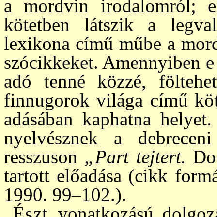
a mord­vin irodalomról; e
kötetben látszik a leg­va
lexikona cí­mű mű­be a mor
szócikkeket. Amennyi­ben e
adó tenné közzé, föltehe
finnugorok világa című köte
adá­sában kaphatna helyet.
nyel­vész­nek a deb­rece
resszuson
„Part tejtert.
Do
tartott előadása (cikk for
1990. 99–102.).
Észt
vonatkozású dolgoz