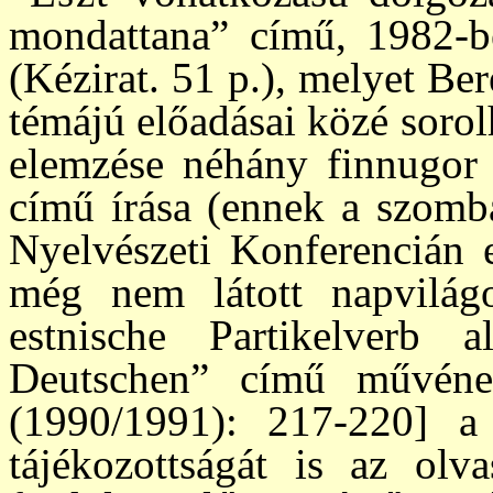
mondattana” című, 1982-be
(Kézirat. 51 p.), melyet Be­r
témájú előadásai közé sorol
elemzése néhány finnugor 
című írás­a (ennek a szomb
Nyel­vészeti Konferencián 
még nem látott nap­­vi­lá­
estnische Partikelverb a
Deutschen” című művéne
(1990/1991): 217-220] a
tájéko­zott­ságát is az ol