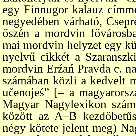
egy Finn­ugor kalauz címme
ne­gyedében vár­ha­tó, Csep
őszén a mord­vin fővárosb
mai mordvin helyzet egy kü
nyelvű cikkét a Szaranszki
mordvin Erźań Pravda c. na
számában köz­li a kedvelt 
učenojeś” [= a ma­gyar­or­s
Magyar Nagy­lexikon szám
között az A–B kez­dő­be­tű
négy kötete jelent meg) Nagy