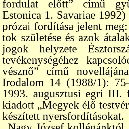
fordulat előtt” című gyű
Estonica 1. Savariae 1992) k
pró­zai fordítása jelent me
tok születése és azok átal
jogok helyzete Észt­ors
tevékenységéhez kap­cso
vésznő” című novellájának
Irodalom 14 (1988/1): 75–
1993. augusz­tusi egri III.
kiadott „Megyek élő test­vé
készített nyersfordításokat.
Nagy József kollégánktól 