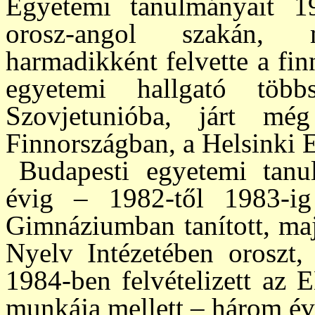
Egyetemi tanul­má­nyait
orosz-angol szakán, 
harmadikként felvette a finn
egyetemi hallgató több
Szovjetunióba, járt mé
Finnországban, a Helsinki Eg
Budapesti egyetemi tanu
évig – 1982-től 1983-i
Gimnáziumban tanított, maj
Nyelv Intézetében oroszt, 
1984-ben felvételizett az 
mun­ká­ja mellett – három év 