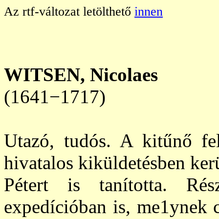
Az rtf-változat letölthető
innen
WITSEN,
Nicolaes
(1641−1717)
Utazó, tudós. A kitűnő fel
hivatalos kiküldetésben kerü
Pétert is tanította. R
expedícióban is, me1ynek c