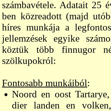
számbavétele. Adatait 25 é
ben közreadott (majd utóbb
híres munkája a legfontos
jellemzések egyike számos
köztük több finnugor né
szölkupokról:
Fontosabb munkáiból
:
Noord en oost Tartarye
dier landen en volken