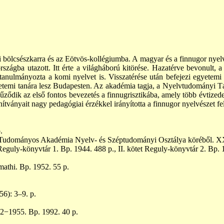
i bölcsészkarra és az Eötvös-kollégiumba. A magyar és a finnugor nyel
zágba utazott. Itt érte a világháború kitörése. Hazatérve bevonult, a
s tanulmányozta a komi nyelvet is. Visszatérése után befejezi egyetem
yetemi tanára lesz Budapesten. Az akadémia tagja, a Nyelvtudományi T
ődik az első fontos bevezetés a finnugrisztikába, amely több évtizede
nítványait nagy pedagógiai érzékkel irányította a finnugor nyelvészet 
.
 Tudományos Akadémia Nyelv- és Széptudományi Osztálya köréből. XX
Reguly-könyvtár 1. Bp. 1944. 488 p., II. kötet Reguly-könyvtár 2. Bp. 
athi. Bp. 1952. 55 p.
6): 3–9. p.
2−1955. Bp. 1992. 40 p.