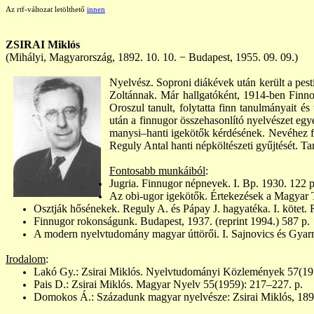
Az rtf-változat letölthető
innen
ZSIRAI
Miklós
(Mihályi, Magyarország, 1892. 10. 10. − Budapest, 1955. 09. 09.)
Nyelvész. Soproni diákévek után került a pest
Zoltánnak. Már hallgatóként, 1914-ben Finnors
Oroszul tanult, folytatta finn tanulmányait é
után a finnugor összehasonlító nyelvészet eg
manysi–hanti igekötők kérdésének. Nevéhez fűz
Reguly Antal hanti népköltészeti gyűjtését. Ta
Fontosabb munkáiból
:
Jugria. Finnugor népnevek. I. Bp. 1930. 122 p
Az obi-ugor igekötők. Értekezések a Magyar
Osztják hősénekek. Reguly A. és Pápay J. hagyatéka. I. kötet. 
Finnugor rokonságunk. Budapest, 1937. (reprint 1994.) 587 p.
A modern nyelvtudomány magyar úttörői. I. Sajnovics és Gyarm
Irodalom
:
Lakó Gy.: Zsirai Miklós. Nyelvtudományi Közlemények 57(195
Pais D.: Zsirai Miklós. Magyar Nyelv 55(1959): 217–227. p.
Domokos Á.: Századunk magyar nyelvésze: Zsirai Miklós, 189