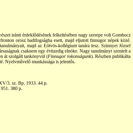
vészet iránti érdeklődésének felkeltésében nagy szerepe volt Gombocz
 fronton orosz hadifogságba esett, majd eljutott finnugor népek közé.
i tanulmányait, majd az Eötvös-kollégium tanára lesz. Szinnyei József
ársaságnak csaknem egy évtizedig elnöke. Nagy tanulmányt szentelt a
n át szolgált tankönyvül (
Finnugor rokonságunk
). Részben publikálta
felé. Nyelvművelő munkássága is jelentős.
V/3. sz. Bp. 1933. 44 p.
1951. 380 p.