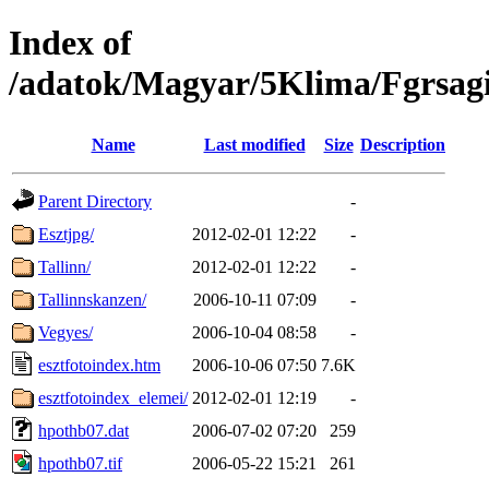
Index of
/adatok/Magyar/5Klima/Fgrsag
Name
Last modified
Size
Description
Parent Directory
-
Esztjpg/
2012-02-01 12:22
-
Tallinn/
2012-02-01 12:22
-
Tallinnskanzen/
2006-10-11 07:09
-
Vegyes/
2006-10-04 08:58
-
esztfotoindex.htm
2006-10-06 07:50
7.6K
esztfotoindex_elemei/
2012-02-01 12:19
-
hpothb07.dat
2006-07-02 07:20
259
hpothb07.tif
2006-05-22 15:21
261