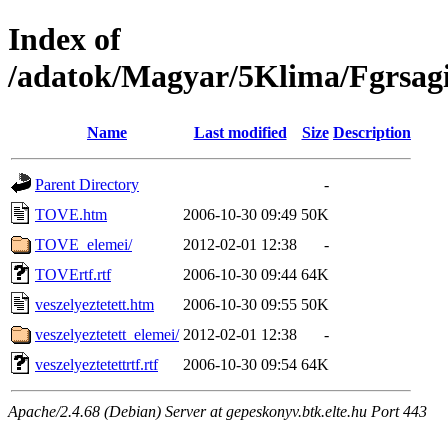
Index of
/adatok/Magyar/5Klima/Fgrsagi
Name
Last modified
Size
Description
Parent Directory
-
TOVE.htm
2006-10-30 09:49
50K
TOVE_elemei/
2012-02-01 12:38
-
TOVErtf.rtf
2006-10-30 09:44
64K
veszelyeztetett.htm
2006-10-30 09:55
50K
veszelyeztetett_elemei/
2012-02-01 12:38
-
veszelyeztetettrtf.rtf
2006-10-30 09:54
64K
Apache/2.4.68 (Debian) Server at gepeskonyv.btk.elte.hu Port 443