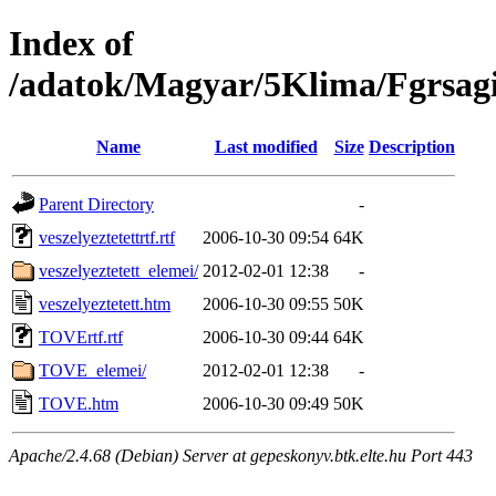
Index of
/adatok/Magyar/5Klima/Fgrsagi
Name
Last modified
Size
Description
Parent Directory
-
veszelyeztetettrtf.rtf
2006-10-30 09:54
64K
veszelyeztetett_elemei/
2012-02-01 12:38
-
veszelyeztetett.htm
2006-10-30 09:55
50K
TOVErtf.rtf
2006-10-30 09:44
64K
TOVE_elemei/
2012-02-01 12:38
-
TOVE.htm
2006-10-30 09:49
50K
Apache/2.4.68 (Debian) Server at gepeskonyv.btk.elte.hu Port 443