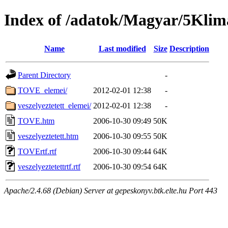
Index of /adatok/Magyar/5Klim
Name
Last modified
Size
Description
Parent Directory
-
TOVE_elemei/
2012-02-01 12:38
-
veszelyeztetett_elemei/
2012-02-01 12:38
-
TOVE.htm
2006-10-30 09:49
50K
veszelyeztetett.htm
2006-10-30 09:55
50K
TOVErtf.rtf
2006-10-30 09:44
64K
veszelyeztetettrtf.rtf
2006-10-30 09:54
64K
Apache/2.4.68 (Debian) Server at gepeskonyv.btk.elte.hu Port 443