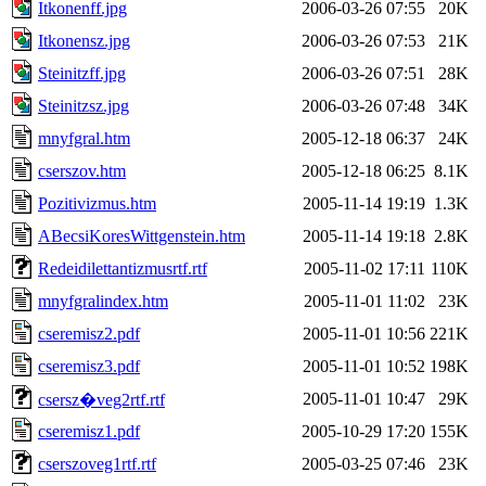
Itkonenff.jpg
2006-03-26 07:55
20K
Itkonensz.jpg
2006-03-26 07:53
21K
Steinitzff.jpg
2006-03-26 07:51
28K
Steinitzsz.jpg
2006-03-26 07:48
34K
mnyfgral.htm
2005-12-18 06:37
24K
cserszov.htm
2005-12-18 06:25
8.1K
Pozitivizmus.htm
2005-11-14 19:19
1.3K
ABecsiKoresWittgenstein.htm
2005-11-14 19:18
2.8K
Redeidilettantizmusrtf.rtf
2005-11-02 17:11
110K
mnyfgralindex.htm
2005-11-01 11:02
23K
cseremisz2.pdf
2005-11-01 10:56
221K
cseremisz3.pdf
2005-11-01 10:52
198K
2005-11-01 10:47
29K
csersz�veg2rtf.rtf
cseremisz1.pdf
2005-10-29 17:20
155K
cserszoveg1rtf.rtf
2005-03-25 07:46
23K