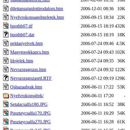
dilettansajanlottirodalom.htm
2006-12-01 08:36
10K
Nyelvrokonsagelmeletek.htm
2006-09-15 18:34
22K
hpothb07.tif
2006-09-15 18:19
432K
hpothb07.dat
2006-09-15 18:19
18K
peldanyelvek.htm
2006-07-24 09:46
4.5K
Magytorokkapcs.htm
2006-07-24 09:43
102K
Idojelek.htm
2006-07-24 09:35
36K
Nevszoragozas.htm
2006-07-24 09:32
122K
Nevszoragozasrtf.RTF
2006-07-12 09:19
129K
Oshazaabrak.htm
2006-06-11 17:22
53K
Nyelvrokonsgbrk/
2006-06-11 17:20
-
Setalacsalfa180.JPG
2006-06-11 16:52
38K
Pusztaycsalfa170.JPG
2006-06-11 16:29
54K
Pusztaycsalfa270.JPG
2006-06-11 16:28
61K