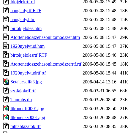
Idojelekrtf.rtf
2006-05-08 15:49
32K
hangsulyrtf.RTF
2006-05-08 15:48
18K
hangsuly.htm
2006-05-08 15:48
15K
birtokjeloles.htm
2006-05-08 15:48
20K
Atortenetiosszehasonlitomodszer.htm
2006-05-08 15:47
29K
1920nyelvtud.htm
2006-05-08 15:47
37K
birtokjelolesrtf.RTF
2006-05-08 15:46
23K
Atortenetiosszehasonlitomodszerrtf.rtf
2006-05-08 15:45
18K
1920nyelvtudrtf.rtf
2006-05-08 15:44
41K
Setalacsalfa3.jpg
2006-04-14 13:16
41K
szofajokrtf.rtf
2006-03-31 06:55
68K
Thumbs.db
2006-03-26 08:50
23K
Itkonenff0001.jpg
2006-03-26 08:50
21K
Itkonensz0001.jpg
2006-03-26 08:48
27K
mhtablazatok.rtf
2006-03-26 08:35
38K