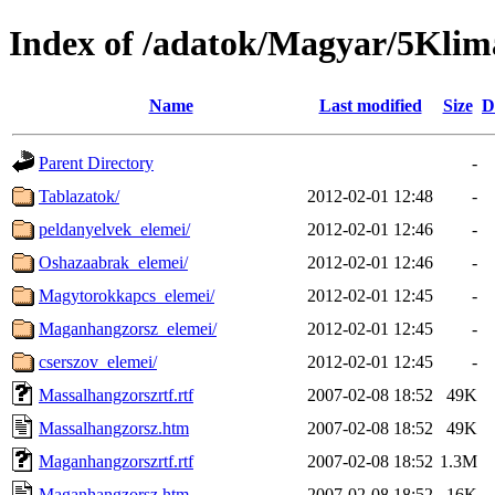
Index of /adatok/Magyar/5Kli
Name
Last modified
Size
D
Parent Directory
-
Tablazatok/
2012-02-01 12:48
-
peldanyelvek_elemei/
2012-02-01 12:46
-
Oshazaabrak_elemei/
2012-02-01 12:46
-
Magytorokkapcs_elemei/
2012-02-01 12:45
-
Maganhangzorsz_elemei/
2012-02-01 12:45
-
cserszov_elemei/
2012-02-01 12:45
-
Massalhangzorszrtf.rtf
2007-02-08 18:52
49K
Massalhangzorsz.htm
2007-02-08 18:52
49K
Maganhangzorszrtf.rtf
2007-02-08 18:52
1.3M
Maganhangzorsz.htm
2007-02-08 18:52
16K