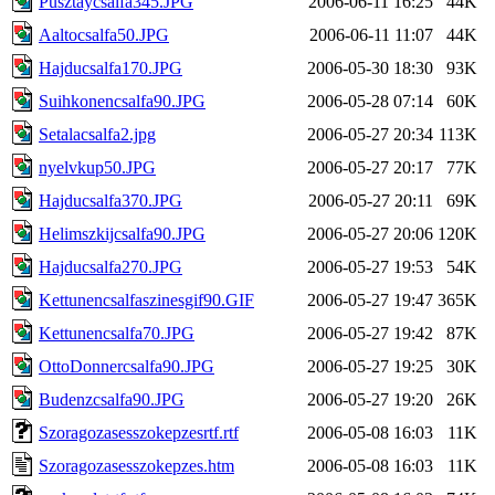
Pusztaycsalfa345.JPG
2006-06-11 16:25
44K
Aaltocsalfa50.JPG
2006-06-11 11:07
44K
Hajducsalfa170.JPG
2006-05-30 18:30
93K
Suihkonencsalfa90.JPG
2006-05-28 07:14
60K
Setalacsalfa2.jpg
2006-05-27 20:34
113K
nyelvkup50.JPG
2006-05-27 20:17
77K
Hajducsalfa370.JPG
2006-05-27 20:11
69K
Helimszkijcsalfa90.JPG
2006-05-27 20:06
120K
Hajducsalfa270.JPG
2006-05-27 19:53
54K
Kettunencsalfaszinesgif90.GIF
2006-05-27 19:47
365K
Kettunencsalfa70.JPG
2006-05-27 19:42
87K
OttoDonnercsalfa90.JPG
2006-05-27 19:25
30K
Budenzcsalfa90.JPG
2006-05-27 19:20
26K
Szoragozasesszokepzesrtf.rtf
2006-05-08 16:03
11K
Szoragozasesszokepzes.htm
2006-05-08 16:03
11K