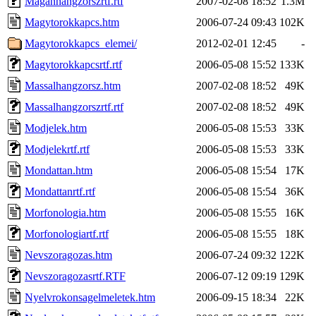
Maganhangzorszrtf.rtf
2007-02-08 18:52
1.3M
Magytorokkapcs.htm
2006-07-24 09:43
102K
Magytorokkapcs_elemei/
2012-02-01 12:45
-
Magytorokkapcsrtf.rtf
2006-05-08 15:52
133K
Massalhangzorsz.htm
2007-02-08 18:52
49K
Massalhangzorszrtf.rtf
2007-02-08 18:52
49K
Modjelek.htm
2006-05-08 15:53
33K
Modjelekrtf.rtf
2006-05-08 15:53
33K
Mondattan.htm
2006-05-08 15:54
17K
Mondattanrtf.rtf
2006-05-08 15:54
36K
Morfonologia.htm
2006-05-08 15:55
16K
Morfonologiartf.rtf
2006-05-08 15:55
18K
Nevszoragozas.htm
2006-07-24 09:32
122K
Nevszoragozasrtf.RTF
2006-07-12 09:19
129K
Nyelvrokonsagelmeletek.htm
2006-09-15 18:34
22K