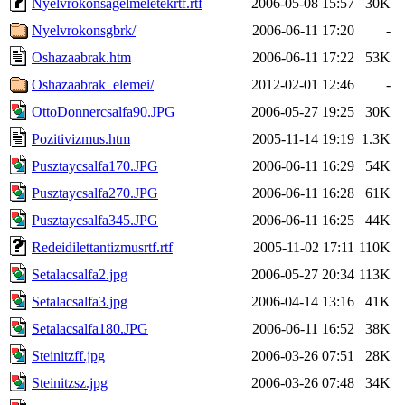
Nyelvrokonsagelmeletekrtf.rtf
2006-05-08 15:57
30K
Nyelvrokonsgbrk/
2006-06-11 17:20
-
Oshazaabrak.htm
2006-06-11 17:22
53K
Oshazaabrak_elemei/
2012-02-01 12:46
-
OttoDonnercsalfa90.JPG
2006-05-27 19:25
30K
Pozitivizmus.htm
2005-11-14 19:19
1.3K
Pusztaycsalfa170.JPG
2006-06-11 16:29
54K
Pusztaycsalfa270.JPG
2006-06-11 16:28
61K
Pusztaycsalfa345.JPG
2006-06-11 16:25
44K
Redeidilettantizmusrtf.rtf
2005-11-02 17:11
110K
Setalacsalfa2.jpg
2006-05-27 20:34
113K
Setalacsalfa3.jpg
2006-04-14 13:16
41K
Setalacsalfa180.JPG
2006-06-11 16:52
38K
Steinitzff.jpg
2006-03-26 07:51
28K
Steinitzsz.jpg
2006-03-26 07:48
34K