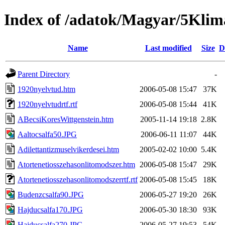
Index of /adatok/Magyar/5Kli
Name
Last modified
Size
D
Parent Directory
-
1920nyelvtud.htm
2006-05-08 15:47
37K
1920nyelvtudrtf.rtf
2006-05-08 15:44
41K
ABecsiKoresWittgenstein.htm
2005-11-14 19:18
2.8K
Aaltocsalfa50.JPG
2006-06-11 11:07
44K
Adilettantizmuselvikerdesei.htm
2005-02-02 10:00
5.4K
Atortenetiosszehasonlitomodszer.htm
2006-05-08 15:47
29K
Atortenetiosszehasonlitomodszerrtf.rtf
2006-05-08 15:45
18K
Budenzcsalfa90.JPG
2006-05-27 19:20
26K
Hajducsalfa170.JPG
2006-05-30 18:30
93K
Hajducsalfa270.JPG
2006-05-27 19:53
54K