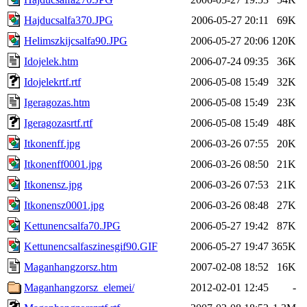
Hajducsalfa370.JPG
2006-05-27 20:11
69K
Helimszkijcsalfa90.JPG
2006-05-27 20:06
120K
Idojelek.htm
2006-07-24 09:35
36K
Idojelekrtf.rtf
2006-05-08 15:49
32K
Igeragozas.htm
2006-05-08 15:49
23K
Igeragozasrtf.rtf
2006-05-08 15:49
48K
Itkonenff.jpg
2006-03-26 07:55
20K
Itkonenff0001.jpg
2006-03-26 08:50
21K
Itkonensz.jpg
2006-03-26 07:53
21K
Itkonensz0001.jpg
2006-03-26 08:48
27K
Kettunencsalfa70.JPG
2006-05-27 19:42
87K
Kettunencsalfaszinesgif90.GIF
2006-05-27 19:47
365K
Maganhangzorsz.htm
2007-02-08 18:52
16K
Maganhangzorsz_elemei/
2012-02-01 12:45
-