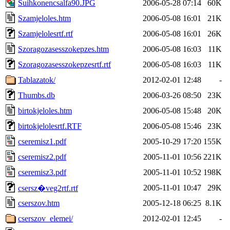
Suihkonencsalfa90.JPG
2006-05-28 07:14
60K
Szamjeloles.htm
2006-05-08 16:01
21K
Szamjelolesrtf.rtf
2006-05-08 16:01
26K
Szoragozasesszokepzes.htm
2006-05-08 16:03
11K
Szoragozasesszokepzesrtf.rtf
2006-05-08 16:03
11K
Tablazatok/
2012-02-01 12:48
-
Thumbs.db
2006-03-26 08:50
23K
birtokjeloles.htm
2006-05-08 15:48
20K
birtokjelolesrtf.RTF
2006-05-08 15:46
23K
cseremisz1.pdf
2005-10-29 17:20
155K
cseremisz2.pdf
2005-11-01 10:56
221K
cseremisz3.pdf
2005-11-01 10:52
198K
2005-11-01 10:47
29K
csersz�veg2rtf.rtf
cserszov.htm
2005-12-18 06:25
8.1K
cserszov_elemei/
2012-02-01 12:45
-