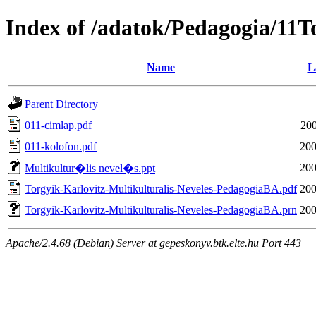
Index of /adatok/Pedagogia/11T
Name
L
Parent Directory
011-cimlap.pdf
200
011-kolofon.pdf
200
200
Multikultur�lis nevel�s.ppt
Torgyik-Karlovitz-Multikulturalis-Neveles-PedagogiaBA.pdf
200
Torgyik-Karlovitz-Multikulturalis-Neveles-PedagogiaBA.prn
200
Apache/2.4.68 (Debian) Server at gepeskonyv.btk.elte.hu Port 443