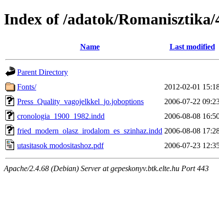
Index of /adatok/Romanisztika/4
Name
Last modified
Parent Directory
Fonts/
2012-02-01 15:1
Press_Quality_vagojelkkel_jo.joboptions
2006-07-22 09:2
cronologia_1900_1982.indd
2006-08-08 16:5
fried_modern_olasz_irodalom_es_szinhaz.indd
2006-08-08 17:2
utasitasok modositashoz.pdf
2006-07-23 12:3
Apache/2.4.68 (Debian) Server at gepeskonyv.btk.elte.hu Port 443