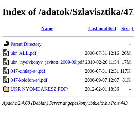
Index of /adatok/Szlavisztika/4
Name
Last modified
Size
Parent Directory
-
ukr_ALL.pdf
2006-07-31 12:16
26M
ukr _nyelvkonyv_javitott_2009-09.pdf
2010-02-26 11:34
17M
047-cimlap-a4.pdf
2006-07-31 12:31
117K
047-kolofon-a4.pdf
2006-09-07 12:07
81K
UKR NYOMDAKESZ PDF/
2012-02-01 18:36
-
Apache/2.4.68 (Debian) Server at gepeskonyv.btk.elte.hu Port 443