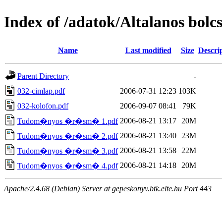
Index of /adatok/Altalanos bol
Name
Last modified
Size
Descri
Parent Directory
-
032-cimlap.pdf
2006-07-31 12:23
103K
032-kolofon.pdf
2006-09-07 08:41
79K
2006-08-21 13:17
20M
Tudom�nyos �r�sm� 1.pdf
2006-08-21 13:40
23M
Tudom�nyos �r�sm� 2.pdf
2006-08-21 13:58
22M
Tudom�nyos �r�sm� 3.pdf
2006-08-21 14:18
20M
Tudom�nyos �r�sm� 4.pdf
Apache/2.4.68 (Debian) Server at gepeskonyv.btk.elte.hu Port 443