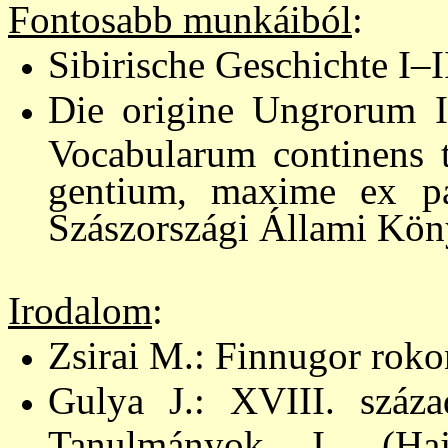
Fontosabb munkáiból
:
Sibirische Geschichte I–I
Die origine Ungrorum I
Vocabularum continens t
gentium, maxime ex par
Szászországi Állami Köny
Irodalom
:
Zsirai M.: Finnugor roko
Gulya J.: XVIII. század
Tanulmányok I. (Haj