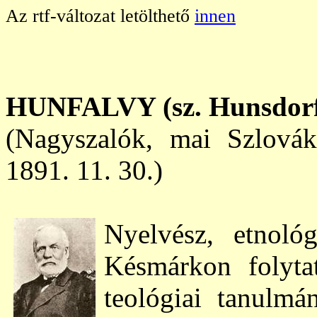
Az rtf-változat letölthető
innen
HUNFALVY (sz. Hunsdorf
(Nagyszalók,
mai Szlovák
1891. 11. 30.)
Nyelvész, etnológ
Késmárkon folytat
teológiai tanulm