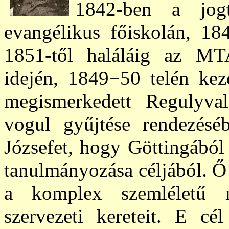
1842-ben a jog
evangélikus főiskolán, 184
1851-
től
haláláig
az M
idején, 1849−50 telén kezd
megismerkedett Regulyva
vogul gyűjtése rendezés
Józsefet,
hogy Göttingából 
tanulmányozása céljából. Ő
a komplex szemléle
tű m
szervezeti kereteit. E cél