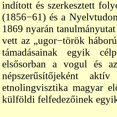
indított és szerkesztett fo
(1856−61) és a Nyelvtudom
1869 nyarán tanulmányutat t
vett az „ugor−török háború
támadásainak egyik cél
elsősorban a vogul és a
népszerűsítőjeként aktí
etnolingvisztika magyar el
külföldi felfedezőinek egyik