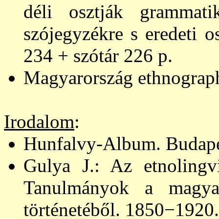
déli osztják grammat
szójegyzékre s
eredeti o
234 + szótár 226 p.
Magyarország ethnograph
Irodalom
:
Hunfalvy-Album. Budapes
Gulya J.: Az etnolingvi
Tanulmányok a magya
történetéből. 1850−1920