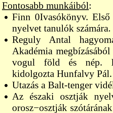
Fontosabb munkáiból
:
Finn 0Ivasókönyv. Első
nyelvet tanulók számára. 
Reguly Antal hagyom
Akadémia megbízásából k
vogul föld és nép. 
kidolgozta Hunfalvy Pál.
Utazás a Balt-tenger vidék
Az
északi osztják nyel
orosz−osztják szótárának 