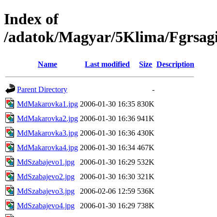
Index of
/adatok/Magyar/5Klima/Fgrsag
Name
Last modified
Size
Description
Parent Directory
-
MdMakarovka1.jpg
2006-01-30 16:35
830K
MdMakarovka2.jpg
2006-01-30 16:36
941K
MdMakarovka3.jpg
2006-01-30 16:36
430K
MdMakarovka4.jpg
2006-01-30 16:34
467K
MdSzabajevo1.jpg
2006-01-30 16:29
532K
MdSzabajevo2.jpg
2006-01-30 16:30
321K
MdSzabajevo3.jpg
2006-02-06 12:59
536K
MdSzabajevo4.jpg
2006-01-30 16:29
738K