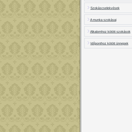
Szokáscselekvések
A munka szokásai
Alkalomhoz kötött szokások
Időponthoz kötött ünnepek