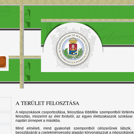
A TERÜLET FELOSZTÁSA
A népszokások csoportosítása, felosztása többféle szempontból történhe
felosztás, miszerint az
élet fordulói
, az egyes életszakaszok szokásai
naptári ünnepek
a másikba.
Mind elméleti, mind gyakorlati szempontból célszerűnek látszik,
beosztásánál a
cselekményesség
alapján körvonalazzuk a népszokások f