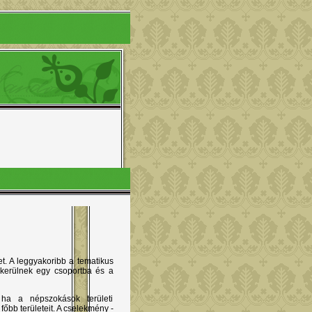
t. A leggyakoribb a tematikus
 kerülnek egy csoportba és a
 ha a népszokások területi
őbb területeit. A cselekmény -