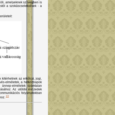
elöli, amelyeknek szövegben is
stól a szokáscselekvések - a
rületeit:
itérhetnek az erkölcsi, jogi,
ekvés-elméletek, a hétköznapok
z ünnep-elméletek számtalan
zásához. Az utóbbi évtizedek
 kommunikációs folyamatokban
22
ához.