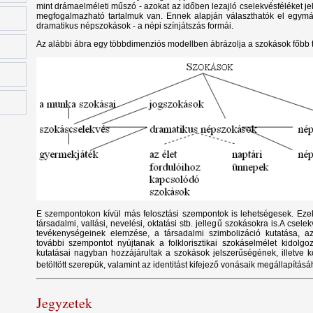
mint drámaelméleti műszó - azokat az időben lezajló cselekvésféléket j
megfogalmazható tartalmuk van. Ennek alapján választhatók el egymá
dramatikus népszokások - a népi színjátszás formái.
Az alábbi ábra egy többdimenziós modellben ábrázolja a szokások főbb te
E szempontokon kívül más felosztási szempontok is lehetségesek. Ezek k
társadalmi, vallási, nevelési, oktatási stb. jellegű szokásokra is.A csel
tevékenységeinek elemzése, a társadalmi szimbolizáció kutatása, a
további szempontot nyújtanak a folklorisztikai szokáselmélet kidolgo
kutatásai nagyban hozzájárultak a szokások jelszerűségének, illetve
betöltött szerepük, valamint az identitást kifejező vonásaik megállapítás
Jegyzetek