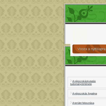
A népszokáskutatás
tudománytörténete
A népszokás fogalma
A terület felosztása