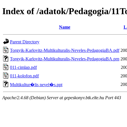
Index of /adatok/Pedagogia/11T
Name
L
Parent Directory
Torgyik-Karlovitz-Multikulturalis-Neveles-PedagogiaBA.pdf
200
Torgyik-Karlovitz-Multikulturalis-Neveles-PedagogiaBA.prn
200
011-cimlap.pdf
200
011-kolofon.pdf
200
200
Multikultur�lis nevel�s.ppt
Apache/2.4.68 (Debian) Server at gepeskonyv.btk.elte.hu Port 443