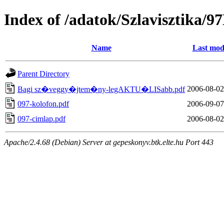
Index of /adatok/Szlavisztika/9
Name
Last mod
Parent Directory
2006-08-02
Bagi sz�veggy�jtem�ny-legAKTU�LISabb.pdf
097-kolofon.pdf
2006-09-07
097-cimlap.pdf
2006-08-02
Apache/2.4.68 (Debian) Server at gepeskonyv.btk.elte.hu Port 443