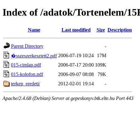
Index of /adatok/Tortenelem/15
Name
Last modified
Size
Description
Parent Directory
-
2006-07-19 10:24
17M
�sszeszerkesztett2.pdf
015-cimlap.pdf
2006-07-17 20:00
109K
015-kolofon.pdf
2006-09-07 08:08
79K
terkep_eredeti/
2012-02-01 19:14
-
Apache/2.4.68 (Debian) Server at gepeskonyv.btk.elte.hu Port 443