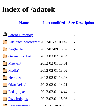
Index of /adatok
Name
Last modified
Size
Description
Parent Directory
-
Altalanos bolcseszet/
2012-01-31 09:42
-
Anglisztika/
2012-07-09 13:32
-
Germanisztika/
2012-02-07 19:34
-
Magyar/
2012-02-01 13:01
-
Media/
2012-02-01 13:02
-
Neprajz/
2012-02-01 13:53
-
Okor-kelet/
2012-02-01 14:21
-
Pedagogia/
2012-02-01 14:44
-
Pszichologia/
2012-02-01 15:06
-
Romanisztika/
2012-11-29 01:37
-