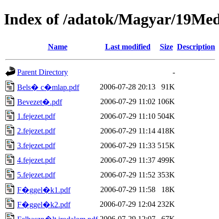
Index of /adatok/Magyar/19Me
Name
Last modified
Size
Description
Parent Directory
-
2006-07-28 20:13
91K
Bels� c�mlap.pdf
2006-07-29 11:02
106K
Bevezet�.pdf
1.fejezet.pdf
2006-07-29 11:10
504K
2.fejezet.pdf
2006-07-29 11:14
418K
3.fejezet.pdf
2006-07-29 11:33
515K
4.fejezet.pdf
2006-07-29 11:37
499K
5.fejezet.pdf
2006-07-29 11:52
353K
2006-07-29 11:58
18K
F�ggel�k1.pdf
2006-07-29 12:04
232K
F�ggel�k2.pdf
2006-07-29 12:07
67K