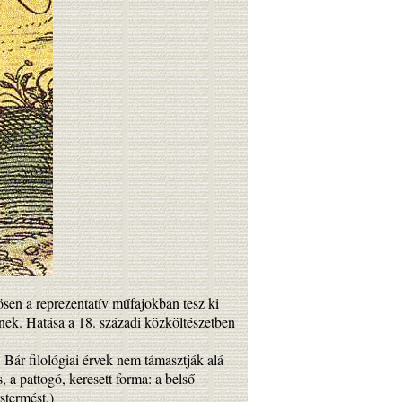
ösen a reprezentatív műfajokban tesz ki
tnek. Hatása a 18. századi közköltészetben
 Bár filológiai érvek nem támasztják alá
 a pattogó, keresett forma: a belső
stermést.)