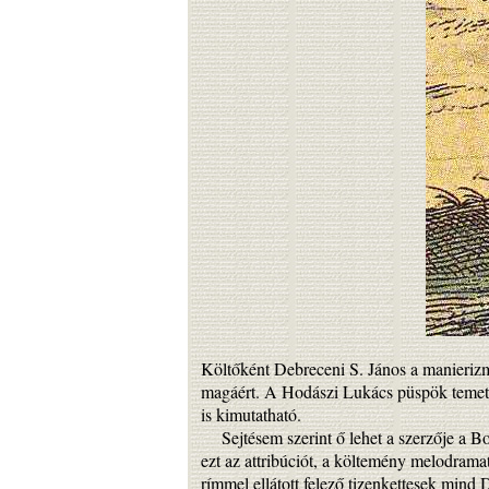
Költőként Debreceni S. János a manierizmu
magáért. A Hodászi Lukács püspök temetésé
is kimutatható.
Sejtésem szerint ő lehet a szerzője a Boc
ezt az attribúciót, a költemény melodramat
rímmel ellátott felező tizenkettesek mind 