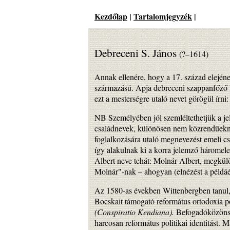
Kezdőlap
|
Tartalomjegyzék
|
Debreceni S. János
(?–1614)
Annak ellenére, hogy a 17. század elejéne
származású. Apja debreceni szappanfőző l
ezt a mesterségre utaló nevet görögül írn
NB Személyében jól szemléltethetjük a je
családnevek, különösen nem közrendűeknél.
foglalkozására utaló megnevezést emeli cs
így alakulnak ki a korra jelemző háromel
Albert neve tehát: Molnár Albert, megkül
Molnár"-nak
–
ahogyan (elnézést a példáé
Az 1580-as években Wittenbergben tanul, h
Bocskait támogató református ortodoxia pol
(Conspiratio Kendiana).
Befogadóközönség
harcosan református politikai identitást. M