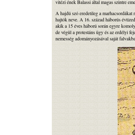
vitézi ének Balassi által magas szintre eme
A hajdú szó eredetileg a marhacsordákat r
hajtók neve. A 16. század háborús évtized
akik a 15 éves háború során egyre komolya
de végül a protestáns ügy és az erdélyi fe
nemesség adományozásával saját falvakba t