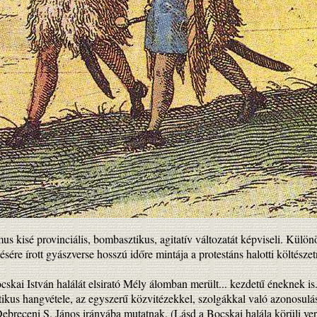
s kisé provinciális, bombasztikus, agitatív változatát képviseli. Külön
re írott gyászverse hosszú időre mintája a protestáns halotti költésze
skai István halálát elsirató Mély álomban merült... kezdetű éneknek is.
ikus hangvétele, az egyszerű közvitézekkel, szolgákkal való azonosulás,
Debreceni S. János irányába mutatnak. (Lásd a Bocskai halála körüli ver