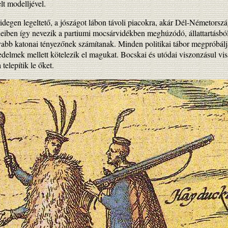
lt modelljével.
idegen legeltető, a jószágot lábon távoli piacokra, akár Dél-Németorszá
eiben így nevezik a partiumi mocsárvidékben meghúzódó, állattartásból
bb katonai tényezőnek számítanak. Minden politikai tábor megpróbálja 
jedelmek mellett kötelezik el magukat. Bocskai és utódai viszonzásul vis
elepítik le őket.