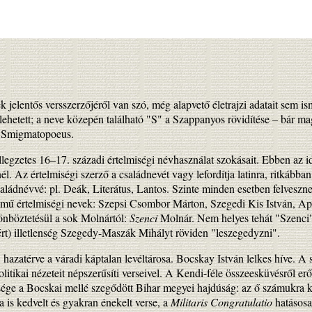
k jelentős versszerzőjéről van szó, még alapvető életrajzi adatait sem 
ehetett; a neve közepén található "S" a Szappanyos rövidítése
–
bár maga
i: Smigmatopoeus.
llegzetes 16
–
17. századi értelmiségi névhasználat szokásait. Ebben az
 Az értelmiségi szerző a családnevét vagy lefordítja latinra, ritkábba
aládnévvé: pl. Deák, Literátus, Lantos. Szinte minden esetben felveszne
emű értelmiségi nevek: Szepsi Csombor Márton, Szegedi Kis István, Ap
önböztetésül a sok Molnártól:
Szenci
Molnár. Nem helyes tehát "Szenci"
rt) illetlenség Szegedy-Maszák Mihályt röviden "leszegedyzni".
azatérve a váradi káptalan levéltárosa. Bocskay István lelkes híve. A s
itikai nézeteit népszerűsíti verseivel. A Kendi-féle összeesküvésről er
e a Bocskai mellé szegődött Bihar megyei hajdúság: az ő számukra kín
a is kedvelt és gyakran énekelt verse, a
Militaris Congratulatio
hatásosan