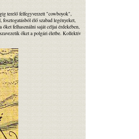
gig terelő felfegyverzett "cowboyok",
, fosztogatásból élő szabad legényeket,
őket felhasználni saját céljai érdekében,
szavezetik őket a polgári életbe. Kollektív