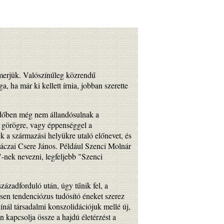
ismerjük. Valószínűleg közrendű
, ha már ki kellett írnia, jobban szerette
 időben még nem állandósulnak a
n görögre, vagy éppenséggel a
k a származási helyükre utaló előnevet, és
áczai Csere János. Például Szenci Molnár
-nek nevezni, legfeljebb "Szenci
zázadforduló után, úgy tűnik fel, a
ősen tendenciózus tudósító éneket szerez
ál társadalmi konszolidációjuk mellé új,
 kapcsolja össze a hajdú életérzést a