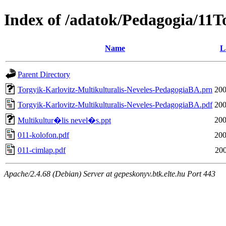
Index of /adatok/Pedagogia/11T
Name
L
Parent Directory
Torgyik-Karlovitz-Multikulturalis-Neveles-PedagogiaBA.prn
200
Torgyik-Karlovitz-Multikulturalis-Neveles-PedagogiaBA.pdf
200
200
Multikultur�lis nevel�s.ppt
011-kolofon.pdf
200
011-cimlap.pdf
200
Apache/2.4.68 (Debian) Server at gepeskonyv.btk.elte.hu Port 443