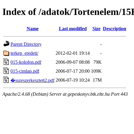
Index of /adatok/Tortenelem/15
Name
Last modified
Size
Description
Parent Directory
-
terkep_eredeti/
2012-02-01 19:14
-
015-kolofon.pdf
2006-09-07 08:08
79K
015-cimlap.pdf
2006-07-17 20:00
109K
2006-07-19 10:24
17M
�sszeszerkesztett2.pdf
Apache/2.4.68 (Debian) Server at gepeskonyv.btk.elte.hu Port 443