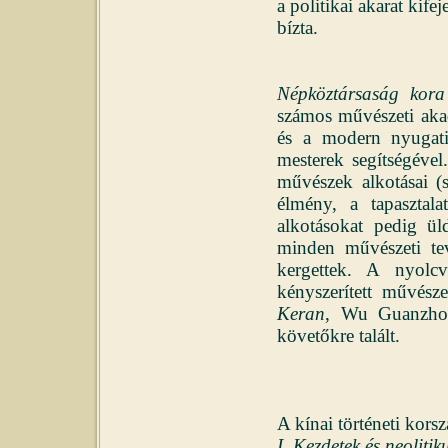
a politikai akarat kife
bízta.
Népköztársaság kora
számos művészeti aka
és a modern nyugati 
mesterek segítségével
művészek alkotásai (s
élmény, a tapasztala
alkotásokat pedig ü
minden művészeti tev
kergettek. A nyolcv
kényszerített művész
Keran
, Wu Guanzhon
követőkre talált.
A kínai történeti kors
I. Kezdetek és neolitik