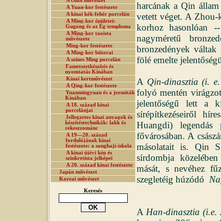
A chan művészet
harcának a Qin állam 
A Yuan-kor festészete
A kínai kék-fehér porcelán
vetett véget. A Zhou
A Ming-kor épületei:
korhoz hasonlóan --
Gugong és az Ég temploma
A Ming-kor taoista
nagyméretű bronzed
művészete
Ming-kor festészete
bronzedények váltak 
A Ming-kor bútorai
fölé emelte jelentőség
A színes Ming porcelán
Fametszetkészítés és
nyomtatás Kínában
Kínai kertművészet
A
Qin-dinasztia (i. 
A Qing-kor festészete
folyó mentén virágzot
Yuanmingyuan és a jezsuiták
Kínában
jelentőségű lett a k
A 18. század kínai
porcelánjai
sírépítkezéseiről h
Jellegzetes kínai anyagok és
készítéstechnikák: lakk és
Huangdi) legendás 
rekeszzománc
fővárosában. A császár 
A 19—20. század
fordulójának kínai
másolatait is. Qin 
festészete: a sanghaji-iskola
A kínai újévi kép és
sírdombja közelében 
szinkretista jelképei
A 20. század kínai festészete
mását, s nevéhez fű
Japán művészet
szegletéig húzódó
Na
Koreai művészet
Keresés
A
Han-dinasztia (i.e. 