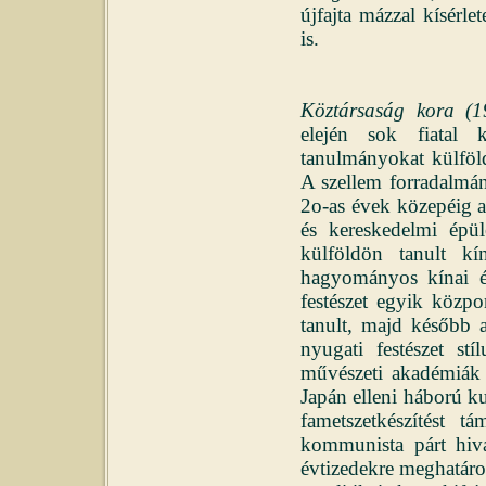
újfajta mázzal kísérl
is.
Köztársaság kora 
elején sok fiatal k
tanulmányokat külföl
A szellem forradalmán
2o-as évek közepéig 
és kereskedelmi épüle
külföldön tanult k
hagyományos kínai ép
festészet egyik közp
tanult, majd később 
nyugati festészet stí
művészeti akadémiák 
Japán elleni háború k
fametszetkészítést 
kommunista párt hivat
évtizedekre meghatár