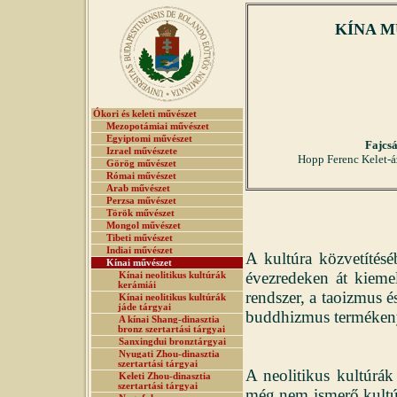
KÍNA M
Ókori és keleti művészet
Mezopotámiai művészet
Egyiptomi művészet
Fajcs
Izrael művészete
Hopp Ferenc Kelet-
Görög művészet
Római művészet
Arab művészet
Perzsa művészet
Török művészet
Mongol művészet
Tibeti művészet
Indiai művészet
A kultúra közvetítésé
Kínai művészet
évezredeken át kiemel
Kínai neolitikus kultúrák
kerámiái
rendszer, a taoizmus é
Kínai neolitikus kultúrák
jáde tárgyai
buddhizmus termékeny
A kínai Shang-dinasztia
bronz szertartási tárgyai
Sanxingdui bronztárgyai
Nyugati Zhou-dinasztia
szertartási tárgyai
A neolitikus kultúrák
Keleti Zhou-dinasztia
szertartási tárgyai
még nem ismerő kultúr