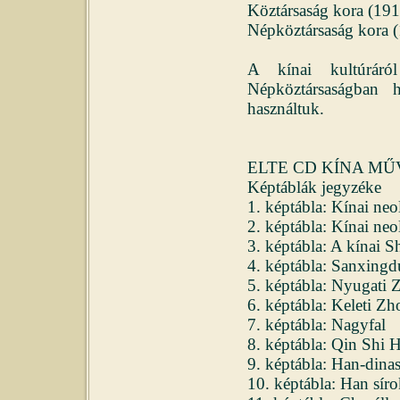
Köztársaság kora (1
Népköztársaság kora (
A kínai kultúráró
Népköztársaságban h
használtuk.
ELTE CD KÍNA MŰV
Képtáblák jegyzéke
1. képtábla: Kínai neo
2. képtábla: Kínai neol
3. képtábla: A kínai S
4. képtábla: Sanxingd
5. képtábla: Nyugati Z
6. képtábla: Keleti Zho
7. képtábla: Nagyfal
8. képtábla: Qin Shi H
9. képtábla: Han-dinas
10. képtábla: Han síro