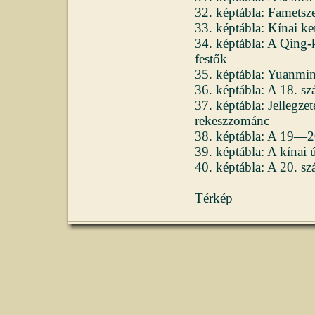
32. képtábla: Fametsz
33. képtábla: Kínai k
34. képtábla: A Qing-k
festők
35. képtábla: Yuanmin
36. képtábla: A 18. sz
37. képtábla: Jellegze
rekeszzománc
38. képtábla: A 19—20.
39. képtábla: A kínai ú
40. képtábla: A 20. szá
Térkép