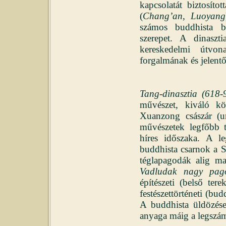
kapcsolatát biztosíto
(
Chang’an
,
Luoyang
számos buddhista ba
szerepet. A dinaszt
kereskedelmi útvo
forgalmának és jelentő
Tang-dinasztia (618
művészet, kiváló kö
Xuanzong császár (u
művészetek legfőbb t
híres időszaka. A l
buddhista csarnok a 
téglapagodák alig ma
Vadludak nagy pa
építészeti (belső tere
festészettörténeti (b
A buddhista üldözés
anyaga máig a legszá