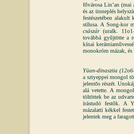
fővárosa Lin’an (mai
és az ünneplés helyszí
festészetében alakult k
stílusa. A Song-kor m
császár
(uralk. 11o1-
továbbá gyűjtötte a 
kínai kerámiaművesség 
monokróm mázak, és r
Yüan-dinasztia (12o6
a sztyeppei mongol tö
jelentõs részét. Unok
alá vetette. A mongo
töltöttek be az udvart
írástudó festők. A 
mázalatti kékkel feste
jelentek meg a faragot