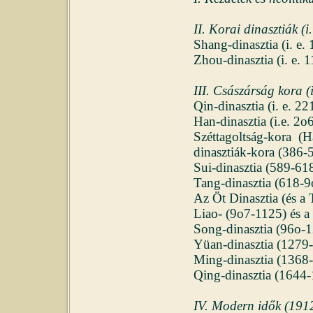
II. Korai dinasztiák (i
Shang-dinasztia (i. e.
Zhou-dinasztia (i. e. 
III.
Császárság kora (i.
Qin-dinasztia (i. e. 2
Han-dinasztia (i.e. 2o
Széttagoltság-kora (
dinasztiák-kora (386-
Sui-dinasztia (589-61
Tang-dinasztia (618-9
Az Öt Dinasztia (és a
Liao- (9o7-1125) és a
Song-dinasztia (96o-
Yüan-dinasztia (1279
Ming-dinasztia (1368
Qing-dinasztia (1644
IV. Modern idők
(1912