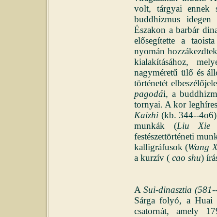
volt, tárgyai ennek 
buddhizmus idegen v
Északon a barbár dina
elősegítette a taois
nyomán hozzákezdtek
kialakításához, me
nagyméretű ülő és ál
történetét elbeszélője
pagodá
i, a buddhizm
tornyai. A kor leghíre
Kaizhi
(kb. 344--4o6).
munkák (
Liu Xie
m
festészettörténeti munk
kalligráfusok (
Wang X
a kurzív (
cao shu
) ír
A
Sui-dinasztia (581-
Sárga folyó, a Huai 
csatornát, amely 17