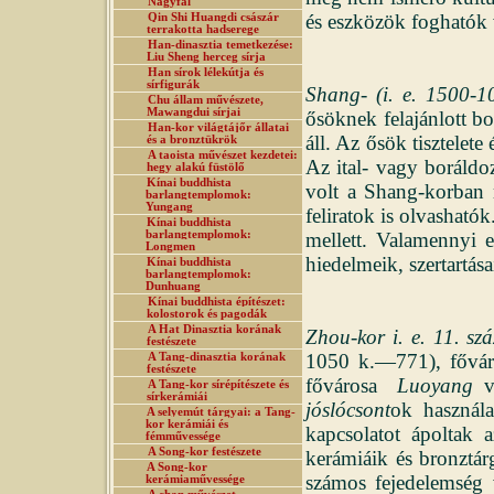
Nagyfal
és eszközök foghatók 
Qin Shi Huangdi császár
terrakotta hadserege
Han-dinasztia temetkezése:
Liu Sheng herceg sírja
Han sírok lélekútja és
sírfigurák
Shang- (i. e. 1500-1
Chu állam művészete,
Mawangdui sírjai
ősöknek felajánlott b
Han-kor világtájőr állatai
áll. Az ősök tisztelete
és a bronztükrök
A taoista művészet kezdetei:
Az ital- vagy boráld
hegy alakú füstölő
Kínai buddhista
volt a Shang-korban 
barlangtemplomok:
Yungang
feliratok is olvashatók
Kínai buddhista
barlangtemplomok:
mellett. Valamennyi el
Longmen
hiedelmeik, szertartás
Kínai buddhista
barlangtemplomok:
Dunhuang
Kínai buddhista építészet:
kolostorok és pagodák
A Hat Dinasztia korának
Zhou-kor i. e. 11. s
festészete
1050 k.—771), fővá
A Tang-dinasztia korának
festészete
fővárosa
Luoyang
v
A Tang-kor sírépítészete és
sírkerámiái
jóslócsont
ok használa
A selyemút tárgyai: a Tang-
kor kerámiái és
kapcsolatot ápoltak a
fémművessége
A Song-kor festészete
kerámiáik és bronztár
A Song-kor
számos fejedelemség 
kerámiaművessége