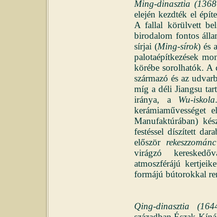
Ming-dinasztia (136
elején kezdték el építe
A fallal körülvett be
birodalom fontos álla
sírjai (
Ming-sírok
) és 
palotaépítkezések monu
körébe sorolhatók. A 
származó és az udvarb
míg a déli Jiangsu ta
iránya, a
Wu-iskola
kerámiaművességet 
Manufaktúrában) készí
festéssel díszített da
először
rekeszzománc
virágzó kereskedőv
atmoszférájú kertjeike
formájú bútorokkal re
Qing-dinasztia (16
században Észak-Kínáb