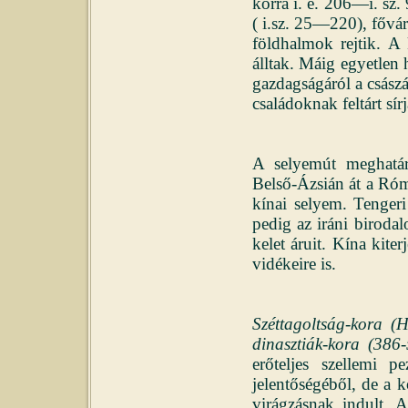
korra i. e. 206—i. sz.
( i.sz. 25—220), fővár
földhalmok rejtik. A 
álltak. Máig egyetlen h
gazdagságáról a császá
családoknak feltárt sí
A selyemút meghatár
Belső-Ázsián át a Róm
kínai selyem. Tenger
pedig az iráni biroda
kelet áruit. Kína kiter
vidékeire is.
Széttagoltság-kora (
dinasztiák-kora (386-
erőteljes szellemi p
jelentőségéből, de a 
virágzásnak indult. A