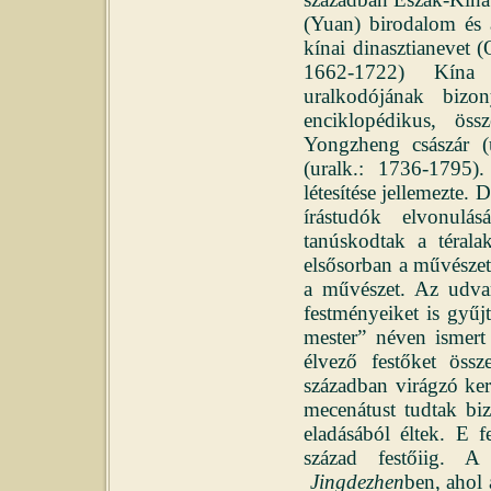
(Yuan) birodalom és
kínai dinasztianevet 
1662-1722) Kína e
uralkodójának bizo
enciklopédikus, öss
Yongzheng császár (
(uralk.: 1736-1795)
létesítése jellemezte
írástudók elvonulá
tanúskodtak a térala
elsősorban a művészet
a művészet. Az udvar
festményeiket is gyűjt
mester” néven ismert
élvező festőket össz
században virágzó ke
mecenátust tudtak biz
eladásából éltek. E f
század festőiig. A
Jingdezhen
ben, ahol 