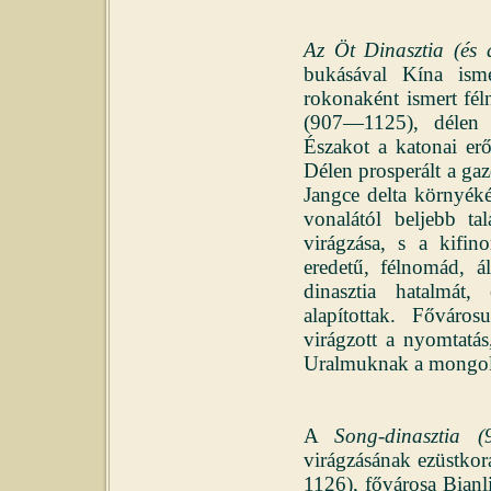
Az Öt Dinasztia (és 
bukásával Kína ism
rokonaként ismert fél
(907—1125), délen 
Északot a katonai erő
Délen prosperált a gaz
Jangce delta környéké
vonalától beljebb ta
virágzása, s a kifin
eredetű, félnomád, á
dinasztia hatalmát,
alapítottak. Fővár
virágzott a nyomtatás
Uralmuknak a mongol i
A
Song-dinasztia 
virágzásának ezüstkor
1126), fővárosa Bian