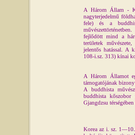
A Három Állam - Kog
nagyterjedelmű földha
fele) és a buddhi
művészettörténetben.
fejlődött mind a há
területek művészete,
jelentős hatással. A 
108-i.sz. 313) kínai k
A Három Államot egy
támogatójának bizonyul
A buddhista művésze
buddhista kőszobor 
Gjangdzsu térségében 
Korea az i. sz. 1—10.