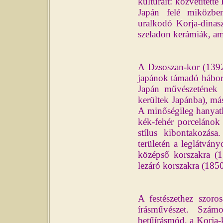
kultúráit: közvetített
Japán felé miközbe
uralkodó Korja-dinas
szeladon kerámiák, ame
A Dzsoszan-kor (1392-
japánok támadó hábor
Japán művészetének k
kerültek Japánba), má
A minőségileg hanyatl
kék-fehér porcelánok e
stílus kibontakozás
területén a leglátván
középső korszakra (1
lezáró korszakra (185
A festészethez szoros
írásművészet. Számos
betűírásmód, a Korja-ko