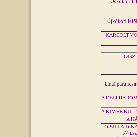
Őskőkori le
Újkőkori lelő
KARCOLT V
DÍSZ
kínai parancsn
A DÉLI HÁROM
A KIMHE KULTÚ
A H
Ó-SILLÁ DINAS
37-i.