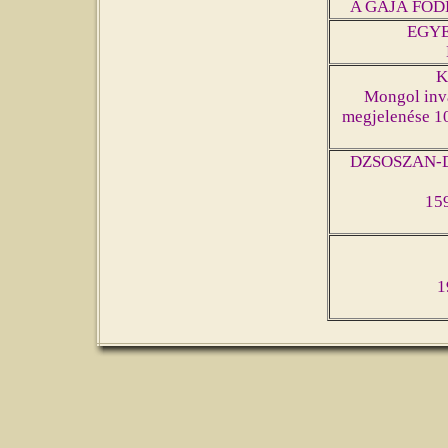
A GÁJÁ FÖDE
EGYE
K
Mongol inv
megjelenése 10
DZSOSZAN-DI
159
1