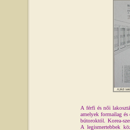
A férfi lak
A férfi és női lakoszt
amelyek formailag és 
bútoroktól. Korea-sze
A legismertebbek közé