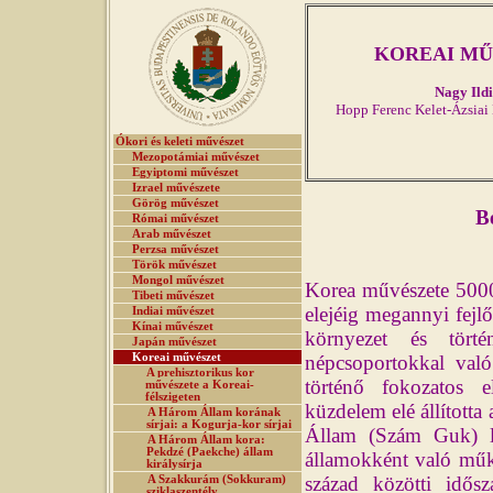
KOREAI MŰ
Nagy Ild
Hopp Ferenc Kelet-Ázsia
Ókori és keleti művészet
Mezopotámiai művészet
Egyiptomi művészet
Izrael művészete
Görög művészet
Beveze
Római művészet
Arab művészet
Perzsa művészet
Török művészet
Mongol művészet
Korea művészete 5000 
Tibeti művészet
elejéig megannyi fejlő
Indiai művészet
Kínai művészet
környezet és tört
Japán művészet
Koreai művészet
népcsoportokkal való
A prehisztorikus kor
történő fokozatos e
művészete a Koreai-
félszigeten
küzdelem elé állította
A Három Állam korának
sírjai: a Kogurja-kor sírjai
Állam (Szám Guk) lét
A Három Állam kora:
Pekdzé (Paekche) állam
államokként való műkö
királysírja
század közötti idősz
A Szakkurám (Sokkuram)
sziklaszentély