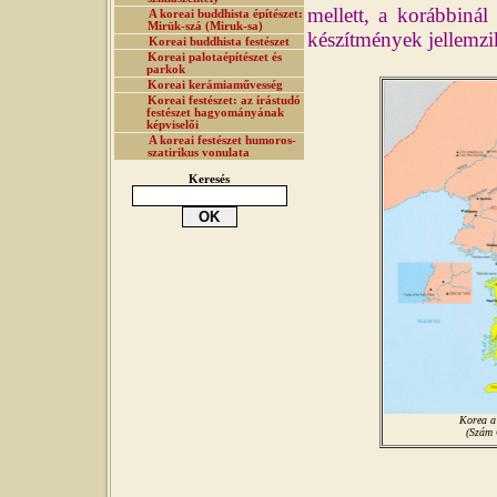
mellett, a korábbinál
A koreai buddhista építészet:
Mirük-szá (Miruk-sa)
készítmények jellemzi
Koreai buddhista festészet
Koreai palotaépítészet és
parkok
Koreai kerámiaművesség
Koreai festészet: az írástudó
festészet hagyományának
képviselői
A koreai festészet humoros-
szatirikus vonulata
Keresés
Korea a
(Szám 