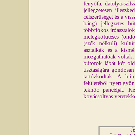
fenyőfa, datolya-szil
jellegzetesen illeszk
célszerűséget és a viss
báng) jellegzetes bú
többfiókos íróasztalo
melegkőfűtéses (ondo
(szék nélküli) kult
asztalkák és a kismé
mozgathatóak voltak,
bútorok lábát két olda
tisztaságára gondosan
tartózkodtak. A bút
felületéből nyert gyöng
teknőc páncélját. K
kovácsoltvas veretekke
Ő