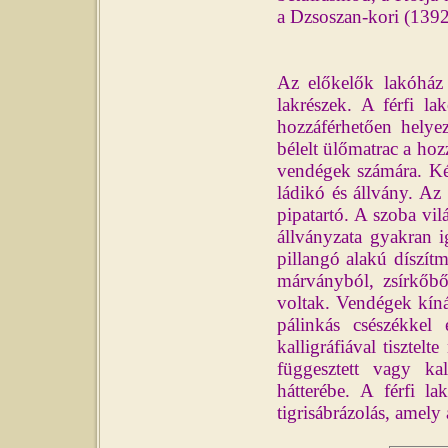
a Dzsoszan-kori (1392-
Az előkelők lakóház é
lakrészek. A férfi la
hozzáférhetően helye
bélelt ülőmatrac a hoz
vendégek számára. Kéz
ládikó és állvány. Az 
pipatartó. A szoba vil
állványzata gyakran 
pillangó alakú díszít
márványból, zsírkőbő
voltak. Vendégek kíná
pálinkás csészékkel
kalligráfiával tisztel
függesztett vagy kall
hátterébe. A férfi l
tigrisábrázolás, amel