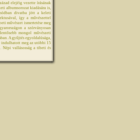
ázad elejéig vezette írásának
ti albumsorozat kiadására is,
módban divatba jött a keleti
ektusával, így a művészettel
beti művészet ismertetése meg
gyarországon a szórványosan
elentősebb mongol művészeti
an. A gyűjtés egyoldalúsága,
e indulhatott meg az utóbbi 15
Népi vallásosság a tibeti és