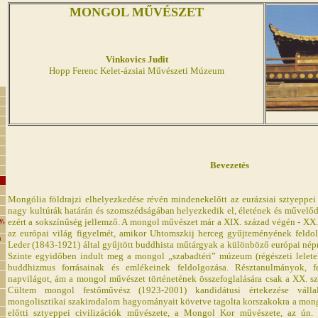
MONGOL MŰVÉSZET
Vinkovics Judit
Hopp Ferenc Kelet-ázsiai Művészeti Múzeum
Bevezetés
Mongólia földrajzi elhelyezkedése révén mindenekelőtt az eurázsiai sztyeppei 
nagy kultúrák határán és szomszédságában helyezkedik el, életének és műve
y,
ezért a sokszínűség jellemző. A mongol művészet már a XIX. század végén - XX.
az európai világ figyelmét, amikor Uhtomszkij herceg gyűjteményének feldolg
a
Leder (1843-1921) által gyűjtött buddhista műtárgyak a különböző európai né
Szinte egyidőben indult meg a mongol „szabadtéri” múzeum (régészeti leletek)
buddhizmus forrásainak és emlékeinek feldolgozása. Résztanulmányok, fel
napvilágot, ám a mongol művészet történetének összefoglalására csak a XX. s
Cültem mongol festőművész (1923-2001) kandidátusi értekezése válla
mongolisztikai szakirodalom hagyományait követve tagolta korszakokra a mon
előtti sztyeppei civilizációk művészete, a Mongol Kor művészete, az ún