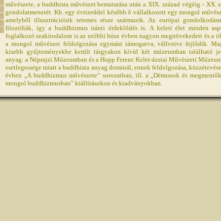
művészete, a buddhista művészet bemutatása után a XIX. század végéig - XX. sz
gondolatmenetét. Kb. egy évtizeddel később ő vállalkozott egy mongol művésze
amelyből illusztrációink tetemes része származik. Az európai gondolkodás
filozófiák, így a buddhizmus iránti érdeklődés is. A keleti élet minden asp
foglalkozó szakirodalom is az utóbbi húsz évben nagyon megnövekedett és a ti
a mongol művészet feldolgozása egymást támogatva, vállvetve fejlődik. Ma
kisebb gyűjteményekbe került tárgyakon kívül két múzeumban található j
anyag: a Néprajzi Múzeumban és a Hopp Ferenc Kelet-ázsiai Művészeti Múzeumb
esetlegessége miatt a buddhista anyag dominál, ennek feldolgozása, közzétevés
évben „A buddhizmus művészete” sorozatban, ill. a „Démonok és megmentők. 
mongol buddhizmusban” kiállításokon és kiadványokban.