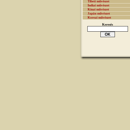
Tibeti művészet
Indiai művészet
Kínai művészet
Japán művészet
Koreai művészet
Keresés