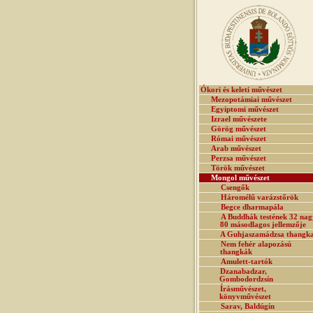
Ókori és keleti művészet
Mezopotámiai művészet
Egyiptomi művészet
Izrael művészete
Görög művészet
Római művészet
Arab művészet
Perzsa művészet
Török művészet
Mongol művészet
Csengők
Háromélű varázstőrök
Begce dharmapála
A Buddhák testének 32 nag
80 másodlagos jellemzője
A Guhjaszamádzsa thangk
Nem fehér alapozású
thangkák
Amulett-tartók
Dzanabadzar,
Gombodordzsín
Írásművészet,
könyvművészet
Sarav, Baldúgín