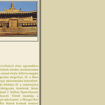
civilizáció része, ugyanakkor
lődésének minden momentumára
 század elején felhívta magára
ozása megjelent, ill. a Hans
prajzi múzeumokba bekerültek.
 feltárása ill. a
vadzsrajána
dolgozási kísérletek láttak
zázad 2. felében Njam-Oszorín
lkozott. Úttörő munkája a
gol művészetet: a Mongol Kor
. Kis Kánok korának nemzeti