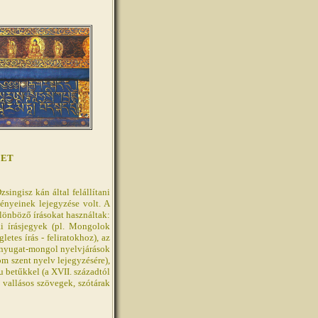
ZET
singisz kán által felállítani
ményeinek lejegyzése volt. A
ülönböző írásokat használtak:
nai írásjegyek (pl. Mongolok
letes írás - feliratokhoz), az
 a nyugat-mongol nyelvjárások
om szent nyelv lejegyzésére),
u betűkkel (a XVII. századtól
a vallásos szövegek, szótárak