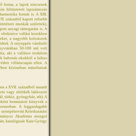
l forma, a lapok nincsenek
ón feltüntetett lapszámozás
 harmonika formát is. A XIII.
I. századtól kapott erősebb
történeti munkák születtek),
pott anyagi támogatást is. A
 eltekintve vallási kezekben
veket, a nagyobb kolostorok
dtek. A sztyeppén vándorló
önyvtárában 50-100 mű volt
ita, aki a vallásos irodalom
yek babonás okokból a laikus
védett villámcsapás ellen. A
ében kéziratban másoltattak
sra a XVII. századból maradt
kete vagy sötétkék lakkozott
ál, türkiz, gyöngyház, stb). A
ióként bemutatott könyvek a
verssorban. A leggazdagabb
szentpétervári Keletkutatási
dományos Akadémia mongol
án, katalógusát Kara György