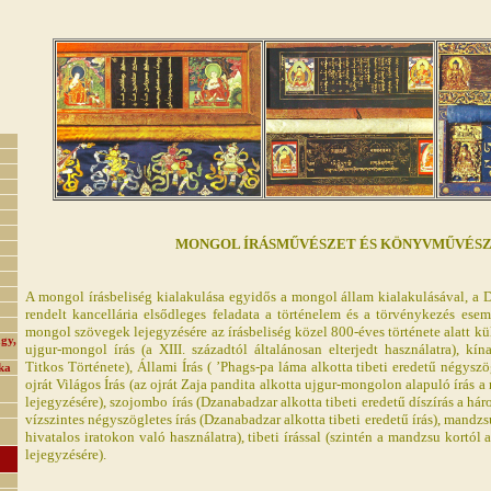
MONGOL ÍRÁSMŰVÉSZET ÉS KÖNYVMŰVÉS
A mongol írásbeliség kialakulása egyidős a mongol állam kialakulásával, a Dz
rendelt kancellária elsődleges feladata a történelem és a törvénykezés ese
mongol szövegek lejegyzésére az írásbeliség közel 800-éves története alatt k
gy,
ujgur-mongol írás (a XIII. századtól általánosan elterjedt használatra), kí
Titkos Története), Állami Írás ( ’Phags-pa láma alkotta tibeti eredetű négyszög
ka
ojrát Világos Írás (az ojrát Zaja pandita alkotta ujgur-mongolon alapuló írás
lejegyzésére), szojombo írás (Dzanabadzar alkotta tibeti eredetű díszírás a hár
vízszintes négyszögletes írás (Dzanabadzar alkotta tibeti eredetű írás), mandzs
hivatalos iratokon való használatra), tibeti írással (szintén a mandzsu kortól 
lejegyzésére).