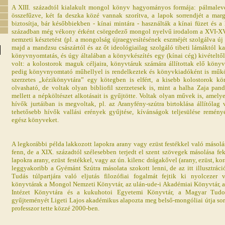
A XIII. századtól kialakult mongol könyv hagyományos formája: pálmalevé
összefűzve, két fa deszka közé vannak szorítva, a lapok sorrendjét a marg
biztosítja, bár későbbiekben - kínai mintára - használták a kínai füzet és a
században még vékony érként csörgedező mongol nyelvű irodalom a XVI-XVI
nemzeti késztetést (pl. a mongolság újraegyesítésének eszméjét szolgálva új 
majd a mandzsu császártól és az őt ideológiailag szolgáló tibeti lámáktól ka
könyvnyomtatás, és úgy általában a könyvkészítés egy (kínai cég) kivételtől
volt: a kolostorok maguk céljaira, könyvtáruk számára állítottak elő köny
pedig könyvnyomtató műhellyel is rendelkeztek és könyvkiadóként is műkö
szerzetes „kézikönyvtára” egy kötegben is elfért, a kisebb kolostorok k
olvasható, de voltak olyan bibliofil szerzetesek is, mint a halha Zaja pand
mellett a népköltészet alkotásait is gyűjtötte. Voltak olyan művek is, amel
hívők jurtáiban is megvoltak, pl. az Aranyfény-szútra birtoklása állítólag 
tehetősebb hívők vallási erények gyűjtése, kívánságok teljesülése remény
egész könyveket.
A legkorábbi példa lakkozott lapokra arany vagy ezüst festékkel való másolá
fenn, de a XIX. századtól szélesebben terjedt el szent szövegek másolása fe
lapokra arany, ezüst festékkel, vagy az ún. kilenc drágakővel (arany, ezüst, kor
leggyakoribb a Gyémánt Szútra másolata szokott lenni, de az itt illusztrác
Tudás túlpartjára való eljutás filozófiai fogalmát fejtik ki nyolcezer 
könyvtárak a Mongol Nemzeti Könyvtár, az ulán-ude-i Akadémiai Könyvtár, a 
Intézet Könyvtára és a kukuhotoi Egyetemi Könyvtár, a Magyar Tu
gyűjteményét Ligeti Lajos akadémikus alapozta meg belső-mongóliai útja sor
professzor tette közzé 2000-ben.