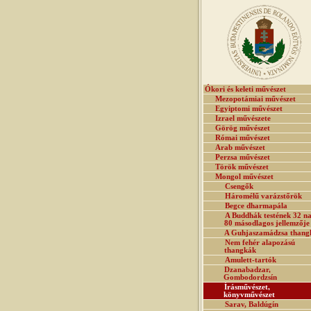
Ókori és keleti művészet
Mezopotámiai művészet
Egyiptomi művészet
Izrael művészete
Görög művészet
Római művészet
Arab művészet
Perzsa művészet
Török művészet
Mongol művészet
Csengők
Háromélű varázstőrök
Begce dharmapála
A Buddhák testének 32 na
80 másodlagos jellemzője
A Guhjaszamádzsa thang
Nem fehér alapozású
thangkák
Amulett-tartók
Dzanabadzar,
Gombodordzsín
Írásművészet,
könyvművészet
Sarav, Baldúgín