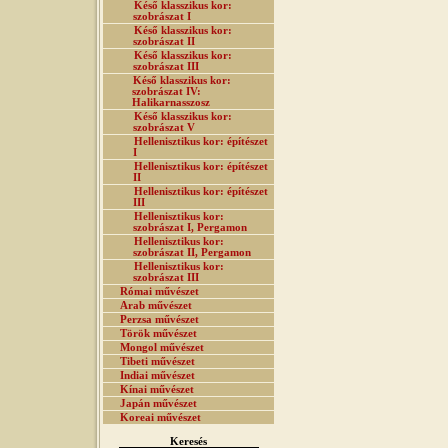
Késő klasszikus kor:
szobrászat I
Késő klasszikus kor:
szobrászat II
Késő klasszikus kor:
szobrászat III
Késő klasszikus kor:
szobrászat IV:
Halikarnasszosz
Késő klasszikus kor:
szobrászat V
Hellenisztikus kor: építészet
I
Hellenisztikus kor: építészet
II
Hellenisztikus kor: építészet
III
Hellenisztikus kor:
szobrászat I, Pergamon
Hellenisztikus kor:
szobrászat II, Pergamon
Hellenisztikus kor:
szobrászat III
Római művészet
Arab művészet
Perzsa művészet
Török művészet
Mongol művészet
Tibeti művészet
Indiai művészet
Kínai művészet
Japán művészet
Koreai művészet
Keresés