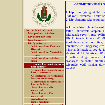
GEOMETRIKUS ÉS O
1. kép
: Korai görög lakóház: al
900 körül. Szmürna, Törökorszá
2. kép
: Szmürna rekonstrukciós r
A korai görög településekről
Ókori és keleti művészet
feltárt lakóházak alapján 
Mezopotámiai művészet
lakóházak egyik típusa ovális
Egyiptomi művészet
állt. A házak falát csak belülr
Izrael művészete
kezdetben náddal borították, 
Görög művészet
településeken négyszöglet
Késő bronzkor: Knósszosz
(Kréta)
házakat építettek vályogtéglá
Késő bronzkor: Mükéné és
alakítottak ki fekvő- és ülő
Tirünsz
formáltak. A gazdagnak te
Késő bronzkor: mükénéi
szabályos hálózatot alkotta
sírok
Geometrikus és orientalizáló
települést védő falakat dur
kor: építészet
emelték.
Geometrikus és orientalizáló
kor: vázafestészet
Geometrikus és orientalizáló
kor: bronzművesség
Geometrikus és orientalizáló
kor: szobrászat
Archaikus kor: dór
építésrend
Archaikus kor: ión
építésrend
Archaikus kor:
templomépítészet