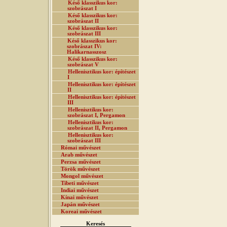
Késő klasszikus kor:
szobrászat I
Késő klasszikus kor:
szobrászat II
Késő klasszikus kor:
szobrászat III
Késő klasszikus kor:
szobrászat IV:
Halikarnasszosz
Késő klasszikus kor:
szobrászat V
Hellenisztikus kor: építészet
I
Hellenisztikus kor: építészet
II
Hellenisztikus kor: építészet
III
Hellenisztikus kor:
szobrászat I, Pergamon
Hellenisztikus kor:
szobrászat II, Pergamon
Hellenisztikus kor:
szobrászat III
Római művészet
Arab művészet
Perzsa művészet
Török művészet
Mongol művészet
Tibeti művészet
Indiai művészet
Kínai művészet
Japán művészet
Koreai művészet
Keresés