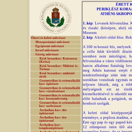
ÉRETT 
PERIKLÉSZ KORA (K
ATHÉNI AKROPOL
1. kép
: Lovasok felvonulása. Kr
és északi (középen, alul) o
Museum
2. kép
: A keleti oldal fríze. Re
Ókori és keleti művészet
Mezopotámiai művészet
Egyiptomi művészet
A 160 m hosszú fríz, melynek
Izrael művészete
a
cella
falát kívülről díszí
Görög művészet
szemben nem mitológiai, 
Késő bronzkor: Knósszosz
felvonulása a város védőisten
(Kréta)
harcra alkalmas fiatalság lov
Késő bronzkor: Mükéné és
Tirünsz
meg Athén katonai erejét 
Késő bronzkor: mükénéi
rendezetlensége után már m
sírok
sorokban vonulnak egymás mö
Geometrikus és orientalizáló
kor: építészet
teljesen látszik, míg a tö
Geometrikus és orientalizáló
mélységnek ezt az érzék
kor: vázafestészet
kiemelkedésével is sikerült m
Geometrikus és orientalizáló
előtt haladnak a polgárok, ma
kor: bronzművesség
Geometrikus és orientalizáló
hordozó szolgák.
kor: szobrászat
Archaikus kor: dór
A keleti oldal középpontj
építésrend
eseménye, a peplosz átadása, a
Archaikus kor: ión
építésrend
Erre egy pap és egy papnő kész
Archaikus kor:
12 olümposzi isten ülő ala
templomépítészet
eszmeileg fontos, de az ünne