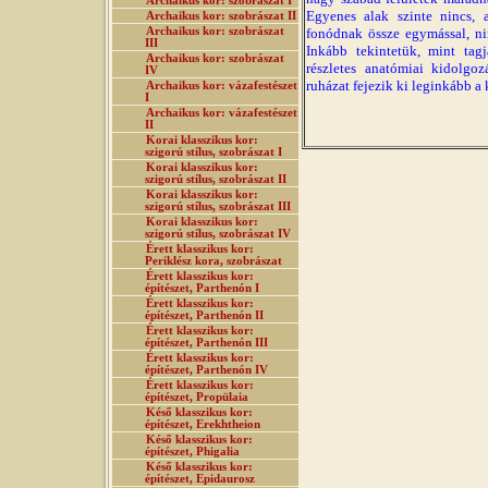
Archaikus kor: szobrászat I
Egyenes alak szinte nincs,
Archaikus kor: szobrászat II
Archaikus kor: szobrászat
fonódnak össze egymással, ni
III
Inkább tekintetük, mint tagj
Archaikus kor: szobrászat
részletes anatómiai kidolgo
IV
ruházat fejezik ki leginkább 
Archaikus kor: vázafestészet
I
Archaikus kor: vázafestészet
II
Korai klasszikus kor:
szigorú stílus, szobrászat I
Korai klasszikus kor:
szigorú stílus, szobrászat II
Korai klasszikus kor:
szigorú stílus, szobrászat III
Korai klasszikus kor:
szigorú stílus, szobrászat IV
Érett klasszikus kor:
Periklész kora, szobrászat
Érett klasszikus kor:
építészet, Parthenón I
Érett klasszikus kor:
építészet, Parthenón II
Érett klasszikus kor:
építészet, Parthenón III
Érett klasszikus kor:
építészet, Parthenón IV
Érett klasszikus kor:
építészet, Propülaia
Késő klasszikus kor:
építészet, Erekhtheion
Késő klasszikus kor:
építészet, Phigalia
Késő klasszikus kor:
építészet, Epidaurosz