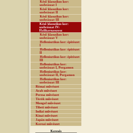
Késő klasszikus kor:
szobrászat I
Késő klasszikus kor:
szobrászat II
Késő klasszikus kor:
szobrászat III
Késő klasszikus kor:
szobrászat IV:
Halikarnasszosz
Késő klasszikus kor:
szobrászat V
Hellenisztikus kor: építészet
I
Hellenisztikus kor: építészet
II
Hellenisztikus kor: építészet
III
Hellenisztikus kor:
szobrászat I, Pergamon
Hellenisztikus kor:
szobrászat II, Pergamon
Hellenisztikus kor:
szobrászat III
Római művészet
Arab művészet
Perzsa művészet
Török művészet
Mongol művészet
Tibeti művészet
Indiai művészet
Kínai művészet
Japán művészet
Koreai művészet
Keresés