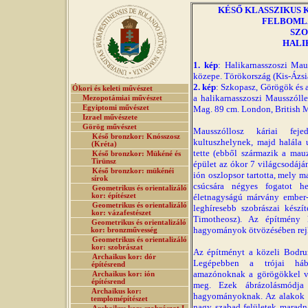
KÉSŐ KLASSZIKUS K
FELBOMLÁS
SZO
HALI
1. kép
: Halikarnasszoszi Maus
közepe. Törökország (Kis-Ázsi
2. kép
: Szkopasz, Görögök és a
Ókori és keleti művészet
a halikarnasszoszi Mausszóll
Mezopotámiai művészet
Egyiptomi művészet
Mag. 89 cm. London, British
Izrael művészete
Görög művészet
Mausszóllosz káriai feje
Késő bronzkor: Knósszosz
kultuszhelynek, majd halála 
(Kréta)
tette (ebből származik a mau
Késő bronzkor: Mükéné és
Tirünsz
épület az ókor 7 világcsodáján
Késő bronzkor: mükénéi
ión oszlopsor tartotta, mely m
sírok
csúcsára négyes fogatot h
Geometrikus és orientalizáló
kor: építészet
életnagyságú márvány ember- 
Geometrikus és orientalizáló
leghíresebb szobrászai készí
kor: vázafestészet
Timotheosz). Az építmény 
Geometrikus és orientalizáló
hagyományok ötvözésében rejl
kor: bronzművesség
Geometrikus és orientalizáló
kor: szobrászat
Az építményt a közeli Bodrum
Archaikus kor: dór
Legépebben a trójai hábo
építésrend
amazónoknak a görögökkel vív
Archaikus kor: ión
építésrend
meg. Ezek ábrázolásmódja s
Archaikus kor:
hagyományoknak. Az alakok el
templomépítészet
nagy szabad felületek maradn