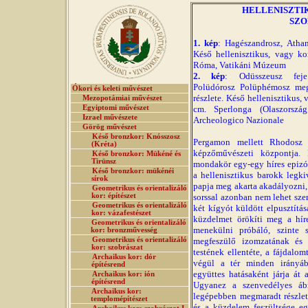
HELLENISZTIKUS
SZO
1. kép
: Hagészandrosz, Atha
Késő hellenisztikus, vagy ko
Róma, Vatikáni Múzeum
2. kép
: Odüsszeusz feje
Polüdórosz Polüphémosz megv
Ókori és keleti művészet
részlete. Késő hellenisztikus,
Mezopotámiai művészet
Egyiptomi művészet
cm. Sperlonga (Olaszorsz
Izrael művészete
Archeologico Nazionale
Görög művészet
Késő bronzkor: Knósszosz
Pergamon mellett Rhodosz v
(Kréta)
képzőművészeti központja.
Késő bronzkor: Mükéné és
Tirünsz
mondakör egy-egy híres epizó
Késő bronzkor: mükénéi
a hellenisztikus barokk legk
sírok
papja meg akarta akadályozni,
Geometrikus és orientalizáló
kor: építészet
sorssal azonban nem lehet szem
Geometrikus és orientalizáló
két kígyót küldött elpusztításá
kor: vázafestészet
küzdelmet örökíti meg a híre
Geometrikus és orientalizáló
menekülni próbáló, szinte s
kor: bronzművesség
Geometrikus és orientalizáló
megfeszülő izomzatának és e
kor: szobrászat
testének ellentéte, a fájdalomt
Archaikus kor: dór
végül a tér minden irányá
építésrend
együttes hatásaként járja át 
Archaikus kor: ión
építésrend
Ugyanez a szenvedélyes ábr
Archaikus kor:
legépebben megmaradt részleté
templomépítészet
és a küzdelem feszültsége eg