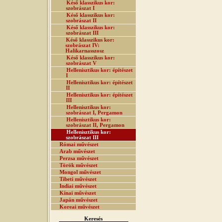
Késő klasszikus kor:
szobrászat I
Késő klasszikus kor:
szobrászat II
Késő klasszikus kor:
szobrászat III
Késő klasszikus kor:
szobrászat IV:
Halikarnasszosz
Késő klasszikus kor:
szobrászat V
Hellenisztikus kor: építészet
I
Hellenisztikus kor: építészet
II
Hellenisztikus kor: építészet
III
Hellenisztikus kor:
szobrászat I, Pergamon
Hellenisztikus kor:
szobrászat II, Pergamon
Hellenisztikus kor:
szobrászat III
Római művészet
Arab művészet
Perzsa művészet
Török művészet
Mongol művészet
Tibeti művészet
Indiai művészet
Kínai művészet
Japán művészet
Koreai művészet
Keresés