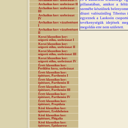
Archaikus kor: szobrászat I
pillanatában, amikor a felt
Archaikus kor: szobrászat II
Archaikus kor: szobrászat
szemébe készülnek belenyomni.
III
díszei valószínűleg Tiberius
Archaikus kor: szobrászat
egyeznek a Laokoón csoportév
IV
tevékenységük idejének meg
Archaikus kor: vázafestészet
I
megoldás erre nem született.
Archaikus kor: vázafestészet
II
Korai klasszikus kor:
szigorú stílus, szobrászat I
Korai klasszikus kor:
szigorú stílus, szobrászat II
Korai klasszikus kor:
szigorú stílus, szobrászat III
Korai klasszikus kor:
szigorú stílus, szobrászat IV
Érett klasszikus kor:
Periklész kora, szobrászat
Érett klasszikus kor:
építészet, Parthenón I
Érett klasszikus kor:
építészet, Parthenón II
Érett klasszikus kor:
építészet, Parthenón III
Érett klasszikus kor:
építészet, Parthenón IV
Érett klasszikus kor:
építészet, Propülaia
Késő klasszikus kor:
építészet, Erekhtheion
Késő klasszikus kor:
építészet, Phigalia
Késő klasszikus kor:
építészet, Epidaurosz