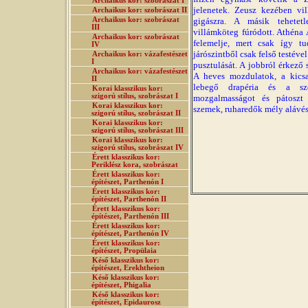
Archaikus kor: szobrászat I
jelenetek. Zeusz kezében vil
Archaikus kor: szobrászat II
Archaikus kor: szobrászat
gigászra. A másik tehetet
III
villámköteg fúródott. Athéna
Archaikus kor: szobrászat
felemelje, mert csak így tu
IV
járószintből csak felső testéve
Archaikus kor: vázafestészet
I
pusztulását. A jobbról érkező
Archaikus kor: vázafestészet
A heves mozdulatok, a kicsav
II
lebegő drapéria és a szen
Korai klasszikus kor:
szigorú stílus, szobrászat I
mozgalmasságot és pátoszt 
Korai klasszikus kor:
szemek, ruharedők mély alávésé
szigorú stílus, szobrászat II
Korai klasszikus kor:
szigorú stílus, szobrászat III
Korai klasszikus kor:
szigorú stílus, szobrászat IV
Érett klasszikus kor:
Periklész kora, szobrászat
Érett klasszikus kor:
építészet, Parthenón I
Érett klasszikus kor:
építészet, Parthenón II
Érett klasszikus kor:
építészet, Parthenón III
Érett klasszikus kor:
építészet, Parthenón IV
Érett klasszikus kor:
építészet, Propülaia
Késő klasszikus kor:
építészet, Erekhtheion
Késő klasszikus kor:
építészet, Phigalia
Késő klasszikus kor:
építészet, Epidaurosz