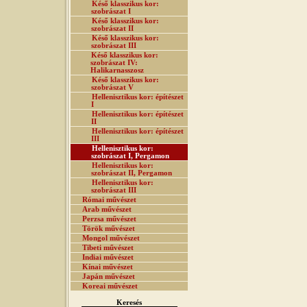
Késő klasszikus kor:
szobrászat I
Késő klasszikus kor:
szobrászat II
Késő klasszikus kor:
szobrászat III
Késő klasszikus kor:
szobrászat IV:
Halikarnasszosz
Késő klasszikus kor:
szobrászat V
Hellenisztikus kor: építészet
I
Hellenisztikus kor: építészet
II
Hellenisztikus kor: építészet
III
Hellenisztikus kor:
szobrászat I, Pergamon
Hellenisztikus kor:
szobrászat II, Pergamon
Hellenisztikus kor:
szobrászat III
Római művészet
Arab művészet
Perzsa művészet
Török művészet
Mongol művészet
Tibeti művészet
Indiai művészet
Kínai művészet
Japán művészet
Koreai művészet
Keresés