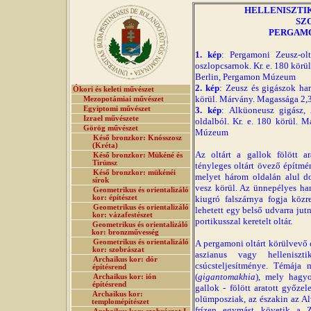
HELLENISZTIKUS
SZ
PERGAMO
1. kép
: Pergamoni Zeusz-oltá
oszlopcsarnok. Kr. e. 180 körü
Berlin, Pergamon Múzeum
2. kép
: Zeusz és gigászok harc
Ókori és keleti művészet
körül. Márvány. Magassága 2
Mezopotámiai művészet
Egyiptomi művészet
3. kép
: Alküoneusz gigász, 
Izrael művészete
oldalból. Kr. e. 180 körül. 
Görög művészet
Múzeum
Késő bronzkor: Knósszosz
(Kréta)
Az oltárt a gallok fölött ar
Késő bronzkor: Mükéné és
Tirünsz
tényleges oltárt övező építm
Késő bronzkor: mükénéi
melyet három oldalán alul d
sírok
vesz körül. Az ünnepélyes ha
Geometrikus és orientalizáló
kor: építészet
kiugró falszárnya fogja közr
Geometrikus és orientalizáló
lehetett egy belső udvarra jut
kor: vázafestészet
portikusszal keretelt oltár.
Geometrikus és orientalizáló
kor: bronzművesség
Geometrikus és orientalizáló
A pergamoni oltárt körülvevő
kor: szobrászat
aszianus vagy helleniszt
Archaikus kor: dór
csúcsteljesítménye. Témája 
építésrend
(
gigantomakhia
), mely hagy
Archaikus kor: ión
építésrend
gallok - fölött aratott győzel
Archaikus kor:
olümposziak, az északin az Al
templomépítészet
frízen egymást követik a 