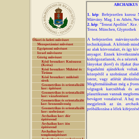
ARCHAIKUS 
1. kép
: Befejezetlen kurosz N
Márvány. Mag. 1 m. Athén, N
2. kép
: "Teneai Apollón". Kr.e
Tenea. München, Glyptothek
A befejezetlen márványszob
Ókori és keleti művészet
technikájának. A kőtömb mind 
Mezopotámiai művészet
Egyiptomi művészet
az alak körvonalait, és így kív
Izrael művészete
anyagot. Ennek következmén
Görög művészet
kidolgozatlanok, és a nézetek 
Késő bronzkor: Knósszosz
lányokat (
koré
) és ifjakat (
ku
(Kréta)
fogadalmi ajándékok voltak
Késő bronzkor: Mükéné és
Tirünsz
közepétől a szobrászat első
Késő bronzkor: mükénéi
istent, vagy atlétát ábrázol
sírok
Megformálásában még a
front
Geometrikus és orientalizáló
kor: építészet
végtagok karcsúbbak és ar
Geometrikus és orientalizáló
plasztikusan vannak megform
kor: vázafestészet
bevágott vonalaival. A haj m
Geometrikus és orientalizáló
megjelenik az ún.
archai
kor: bronzművesség
Geometrikus és orientalizáló
próbálkozása a lélek kifejezésé
kor: szobrászat
Archaikus kor: dór
építésrend
Archaikus kor: ión
építésrend
Archaikus kor:
templomépítészet