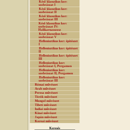
Késő klasszikus kor:
szobrászat I
Késő klasszikus kor:
szobrászat II
Késő klasszikus kor:
szobrászat III
Késő klasszikus kor:
szobrászat IV:
Halikarnasszosz
Késő klasszikus kor:
szobrászat V
Hellenisztikus kor: építészet
I
Hellenisztikus kor: építészet
II
Hellenisztikus kor: építészet
III
Hellenisztikus kor:
szobrászat I, Pergamon
Hellenisztikus kor:
szobrászat II, Pergamon
Hellenisztikus kor:
szobrászat III
Római művészet
Arab művészet
Perzsa művészet
Török művészet
Mongol művészet
Tibeti művészet
Indiai művészet
Kínai művészet
Japán művészet
Koreai művészet
Keresés