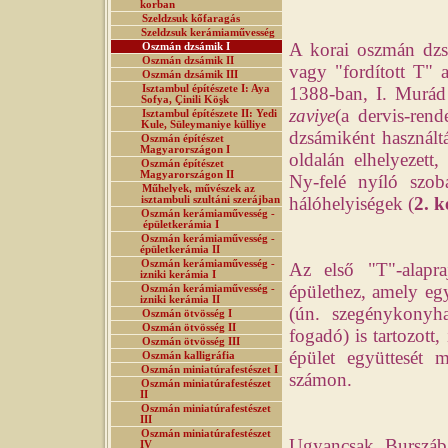
korban
Szeldzsuk kőfaragás
Szeldzsuk kerámiaművesség
A korai oszmán dzsá
Oszmán dzsámik I
Oszmán dzsámik II
vagy "fordított T" a
Oszmán dzsámik III
Isztambul építészete I: Aya
1388-ban, I. Murád 
Sofya, Çinili Köşk
zaviye
(a dervis-ren
Isztambul építészete II: Yedi
Kule, Süleymaniye külliye
dzsámiként használtá
Oszmán építészet
Magyarországon I
oldalán elhelyezett,
Oszmán építészet
Magyarországon II
Ny-felé nyíló szob
Műhelyek, művészek az
hálóhelyiségek (
2. k
isztambuli szultáni szerájban
Oszmán kerámiaművesség -
épületkerámia I
Oszmán kerámiaművesség -
épületkerámia II
Oszmán kerámiaművesség -
Az első "T"-alapra
izniki kerámia I
épülethez, amely eg
Oszmán kerámiaművesség -
izniki kerámia II
(ún. szegénykonyh
Oszmán ötvösség I
Oszmán ötvösség II
fogadó) is tartozott
Oszmán ötvösség III
épület együttesét m
Oszmán kalligráfia
Oszmán miniatúrafestészet I
számon.
Oszmán miniatúrafestészet
II
Oszmán miniatúrafestészet
III
Oszmán miniatúrafestészet
Ugyancsak Burszába
IV