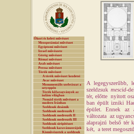
Ókori és keleti művészet
Mezopotámiai művészet
Egyiptomi művészet
Izrael művészete
Görög művészet
Római művészet
Arab művészet
Perzsa művészet
Török művészet
A török művészet kezdetei
Avar művészet
A legegyszerűbb, l
Monumentális szobrászat a
sztyeppén
szeldzsuk
mescid
-de
Török kőfaragványok az
tér, előtte nyitott o
iszlám világban
Nomád török művészet a
ban épült izniki Ha
modern Iránban
Szeldzsuk dzsámik
épület. Ennek az a
Szeldzsuk medreszék I
változata az ugyanc
Szeldzsuk medreszék II
Szeldzsuk medreszék III
alaprajzú belső tér 
Szeldzsuk sírépítészet
két, a teret megoszt
Szeldzsuk karavánszerájok
Kisművészetek a szeldzsuk