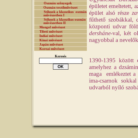
Oszmán szőnyegek
épületet emeltetett,
Oszmán textilművészet
épület alsó része
za
Stílusok a klasszikus oszmán
művészetben I
fűthető szobákkal, 
Stílusok a klasszikus oszmán
művészetben II
központi udvar fölö
Mongol művészet
Tibeti művészet
dersháne
-val, két 
Indiai művészet
nagyobbal a nevelők
Kínai művészet
Japán művészet
Koreai művészet
Keresés
1390-1395 között é
amelyhez a dzsámin 
maga emlékeztet a 
ima-csarnok sokkal
udvarból nyíló szobá