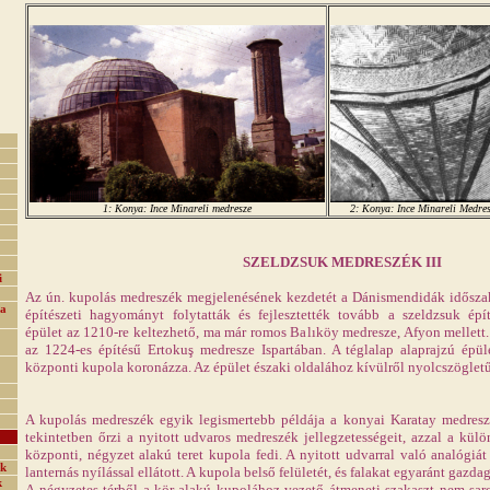
1: Konya: Ince Minareli medresze
2: Konya: Ince Minareli Medre
SZELDZSUK MEDRESZÉK III
i
Az ún. kupolás medreszék megjelenésének kezdetét a Dánismendidák időszak
 a
építészeti hagyományt folytatták és fejlesztették tovább a szeldzsuk épí
épület az 1210-re keltezhető, ma már romos Balıköy medresze, Afyon mellett
az 1224-es építésű Ertokuş medresze Ispartában. A téglalap alaprajzú ép
központi kupola koronázza. Az épület északi oldalához kívülről nyolcszöglet
A kupolás medreszék egyik legismertebb példája a konyai Karatay medresze
tekintetben őrzi a nyitott udvaros medreszék jellegzetességeit, azzal a kül
központi, négyzet alakú teret kupola fedi. A nyitott udvarral való analógiát
ok
lanternás nyílással ellátott. A kupola belső felületét, és falakat egyaránt gazd
k
A négyzetes térből a kör-alakú kupolához vezető átmeneti szakaszt nem sar