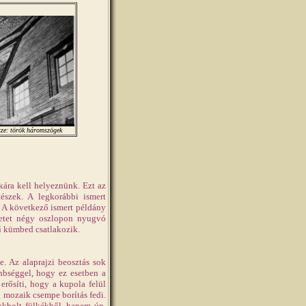
sze: török háromszögek
ára kell helyeznünk. Ezt az
tészek. A legkorábbi ismert
. A következő ismert példány
ületet négy oszlopon nyugvó
ű kümbed csatlakozik.
. Az alaprajzi beosztás sok
önbséggel, hogy ez esetben a
 erősíti, hogy a kupola felül
ag mozaik csempe borítás fedi.
okbolt fülkékből, hanem ún.