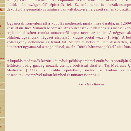
“török háromszögekből” építették fel. Ez utóbbiakat is mozaik-csempe 
dekorációja geometrikus mintázatban váltakozva elhelyezett színes kő díszít
ég
Ugyancsak Konyában áll a kupolás medreszék másik híres darabja, az 1260-
a
készült ún. Ince Minareli Medresze. Az épület északi oldalához kis mecset ka
téglákkal díszített csonka minaretéről kapta nevét az épület. A négyzet al
edi
oldalon, ugyancsak négyzet alaprajzú, kiugró portál vezet
(
1. kép
). A be
kőfaragvány dekoráció és felirat fut. Az épület belső felülete díszítetlen,
átmenetet ugyanazzal a megoldással, az. ún. “török háromszögekkel” alakítottá
ban
A kupolás medreszék között két másik példány érdemel említést. A portálján f
 -
felületén pedig gazdag mozaik csempe borítással díszített Taş Medresze Ç
Medresze (1272). Ez utóbbi épülethez, melyet a korban csillagás
 -
használtak, csempével rakott kümbed és minaret is tartozik.
 -
Gerelyes Ibolya
 -
t I
t
t
t