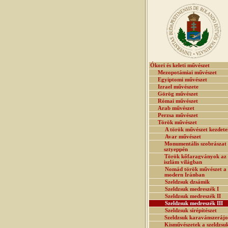
Ókori és keleti művészet
Mezopotámiai művészet
Egyiptomi művészet
Izrael művészete
Görög művészet
Római művészet
Arab művészet
Perzsa művészet
Török művészet
A török művészet kezdete
Avar művészet
Monumentális szobrászat
sztyeppén
Török kőfaragványok az
iszlám világban
Nomád török művészet a
modern Iránban
Szeldzsuk dzsámik
Szeldzsuk medreszék I
Szeldzsuk medreszék II
Szeldzsuk medreszék III
Szeldzsuk sírépítészet
Szeldzsuk karavánszeráj
Kisművészetek a szeldzsu