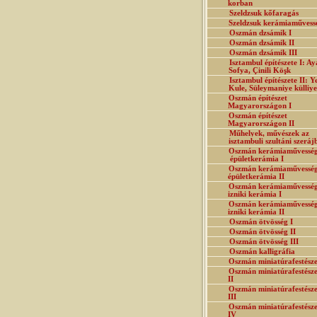
korban
Szeldzsuk kőfaragás
Szeldzsuk kerámiaművess
Oszmán dzsámik I
Oszmán dzsámik II
Oszmán dzsámik III
Isztambul építészete I: Ay
Sofya, Çinili Köşk
Isztambul építészete II: Y
Kule, Süleymaniye külliye
Oszmán építészet
Magyarországon I
Oszmán építészet
Magyarországon II
Műhelyek, művészek az
isztambuli szultáni szeráj
Oszmán kerámiaművesség
épületkerámia I
Oszmán kerámiaművesség
épületkerámia II
Oszmán kerámiaművesség
izniki kerámia I
Oszmán kerámiaművesség
izniki kerámia II
Oszmán ötvösség I
Oszmán ötvösség II
Oszmán ötvösség III
Oszmán kalligráfia
Oszmán miniatúrafestésze
Oszmán miniatúrafestésze
II
Oszmán miniatúrafestésze
III
Oszmán miniatúrafestésze
IV