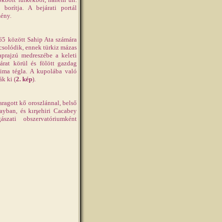
borítja. A bejárati portál
mény.
65 között Sahip Ata számára
pcsolódik, ennek türkiz mázas
aprajzú medreszébe a keleti
járat körül és fölött gazdag
 sima tégla. A kupolába való
k ki (
2. kép
).
aragott kő oroszlánnal, belső
ayban, és kırşehiri Cacabey
zati obszervatóriumként