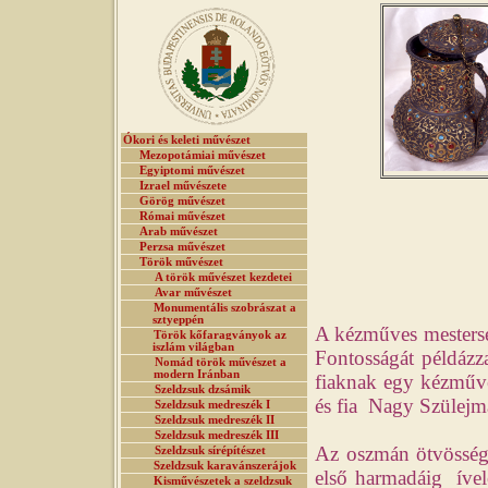
Ókori és keleti művészet
Mezopotámiai művészet
Egyiptomi művészet
Izrael művészete
Görög művészet
Római művészet
Arab művészet
Perzsa művészet
Török művészet
A török művészet kezdetei
Avar művészet
Monumentális szobrászat a
sztyeppén
A kézműves mesterség
Török kőfaragványok az
iszlám világban
Fontosságát példázz
Nomád török művészet a
modern Iránban
fiaknak egy kézműves
Szeldzsuk dzsámik
és fia Nagy Szülejmá
Szeldzsuk medreszék I
Szeldzsuk medreszék II
Szeldzsuk medreszék III
Az oszmán ötvösség 
Szeldzsuk sírépítészet
Szeldzsuk karavánszerájok
első harmadáig ívelő
Kisművészetek a szeldzsuk