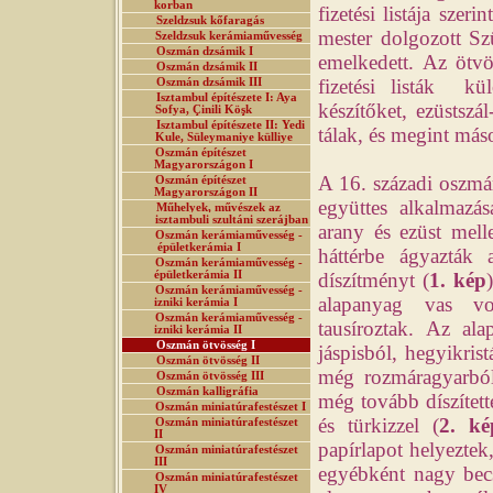
korban
fizetési listája sze
Szeldzsuk kőfaragás
mester dolgozott S
Szeldzsuk kerámiaművesség
Oszmán dzsámik I
emelkedett. Az ötv
Oszmán dzsámik II
fizetési listák kü
Oszmán dzsámik III
Isztambul építészete I: Aya
készítőket, ezüstszá
Sofya, Çinili Köşk
Isztambul építészete II: Yedi
tálak, és megint más
Kule, Süleymaniye külliye
Oszmán építészet
Magyarországon I
A 16. századi oszmá
Oszmán építészet
Magyarországon II
együttes alkalmazás
Műhelyek, művészek az
isztambuli szultáni szerájban
arany és ezüst melle
Oszmán kerámiaművesség -
épületkerámia I
háttérbe ágyazták 
Oszmán kerámiaművesség -
épületkerámia II
díszítményt (
1. kép
Oszmán kerámiaművesség -
alapanyag vas vo
izniki kerámia I
Oszmán kerámiaművesség -
tausíroztak. Az ala
izniki kerámia II
Oszmán ötvösség I
jáspisból, hegyikris
Oszmán ötvösség II
még rozmáragyarból 
Oszmán ötvösség III
Oszmán kalligráfia
még tovább díszített
Oszmán miniatúrafestészet I
és türkizzel (
2. ké
Oszmán miniatúrafestészet
II
papírlapot helyeztek
Oszmán miniatúrafestészet
III
egyébként nagy becs
Oszmán miniatúrafestészet
IV