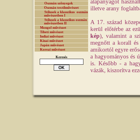
alapanyagot használt
Oszmán szőnyegek
illetve arany foglalt
Oszmán textilművészet
Stílusok a klasszikus oszmán
művészetben I
Stílusok a klasszikus oszmán
A 17. század közep
művészetben II
kerül előtérbe az ezü
Mongol művészet
Tibeti művészet
kép
), valamint a s
Indiai művészet
Kínai művészet
megnőtt a korall és
Japán művészet
amikortól egyre erős
Koreai művészet
a hagyományos és új
Keresés
is. Később - a hag
vázák, kiszorítva ezz